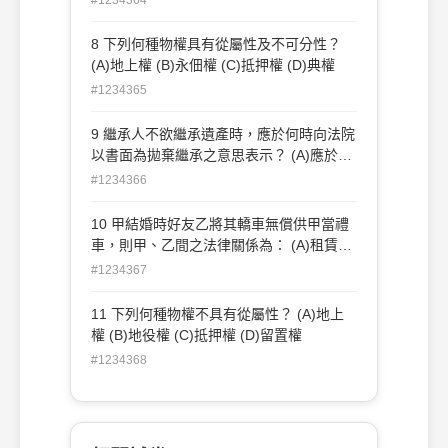
8 下列何種物權具有從屬性及不可分性？
(A)地上權 (B)永佃權 (C)抵押權 (D)典權
#1234365
9 繼承人不欲繼承遺產時，應於何時向法院
以書面為拋棄繼承之意思表示？ (A)應於知
悉其得繼承開始起 2 個月內 (B)應於繼承開
#1234366
始起 2 個月內 (C)應於知悉其得繼承開始起
3 個月內 (D)應於繼承開始起 3 個月內
10 甲結婚時好友乙將其轎車無償供甲當禮
車，則甲、乙間之法律關係為： (A)租賃
(B)使用借貸 (C)運送契約 (D)承攬
#1234367
11 下列何種物權不具有從屬性？ (A)地上
權 (B)地役權 (C)抵押權 (D)留置權
#1234368