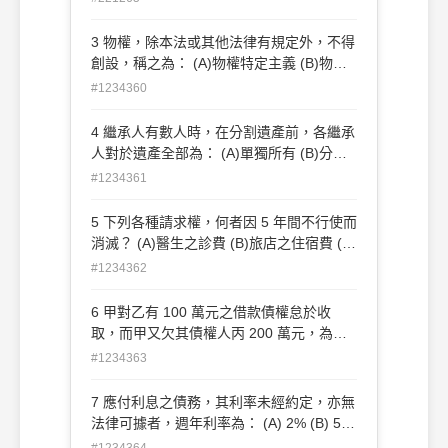
(D)抵押物扣押後抵押人就抵押物得收取的
法定孳息
3 物權，除本法或其他法律有規定外，不得
創設，稱之為： (A)物權特定主義 (B)物權
法定主義 (C)物權對世性 (D)物權優先性
#1234360
4 繼承人有數人時，在分割遺產前，各繼承
人對於遺產全部為： (A)單獨所有 (B)分別
共有 (C)公同共有 (D)區分所有
#1234361
5 下列各種請求權，何者因 5 年間不行使而
消滅？ (A)醫生之診費 (B)旅店之住宿費 (C)
不動產之租金 (D)商人所供給之商品之代價
#1234362
6 甲對乙有 100 萬元之借款債權怠於收
取，而甲又欠其債權人丙 200 萬元，為使
乙對甲清償，丙得行使： (A)代位權 (B)撤
#1234363
銷權 (C)代物清償權 (D)代位清償權
7 應付利息之債務，其利率未經約定，亦無
法律可據者，週年利率為： (A) 2% (B) 5%
(C) 12% (D) 20%
#1234364