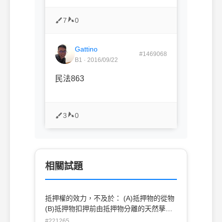
7
0
Gattino
#1469068
B1 · 2016/09/22
民法863
3
0
相關試題
抵押權的效力，不及於： (A)抵押物的從物
(B)抵押物扣押前由抵押物分離的天然孳息
(C)抵押物扣押後由抵押物分離的天然孳息
#221265