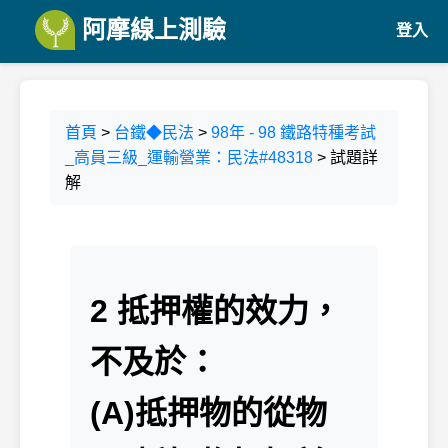
阿摩線上測驗
登入
首頁
>
台鐵◆民法
>
98年 - 98 鐵路特種考試
_高員三級_運輸營業：民法#48318
> 試題詳
解
2 抵押權的效力，
不及於：
(A)抵押物的從物