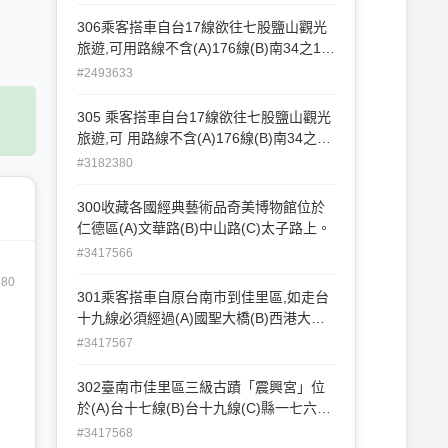
306乘客搭車自台17線欲往七股鹽山觀光
旅遊,可用路線不含(A)176線(B)南34之1線
(C)南43線
#2493633
305 乘客搭車自台17線欲往七股鹽山觀光
旅遊,可 用路線不含(A)176線(B)南34之1
線(C)南43線
#3182380
300收藏各國經典藝術品奇美博物館位於
仁德區(A)文華路(B)中山路(C)太子路上。
#3417566
680
301乘客搭車自原台南市到佳里區,如走台
十九線必須經過(A)國聖大橋(B)西港大橋
(C)麻善大橋
#3417567
302臺南市佳里區三級古蹟「震興宮」位
於(A)台十七線(B)台十九線(C)縣一七六線
旁
#3417568