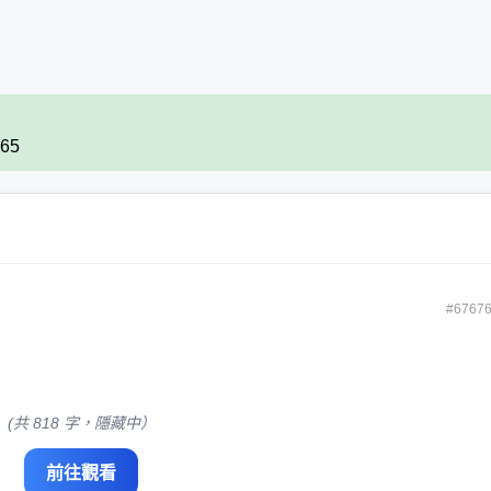
565
#6767
(共 818 字，隱藏中）
前往觀看