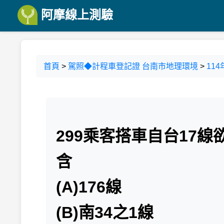
阿摩線上測驗
首頁
>
駕照◆計程車登記證 台南市地理環境
>
114
299乘客搭車自台17
含
(A)176線
(B)南34之1線