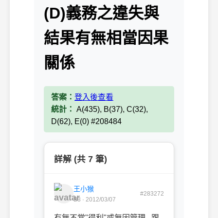
(D)義務之違失與
結果有無相當因果
關係
答案：
登入後查看
統計：
A(435), B(37), C(32),
D(62), E(0) #208484
詳解 (共 7 筆)
王小猴
#283272
B3 · 2012/03/07
有無不當"得利"或無因管理 跟