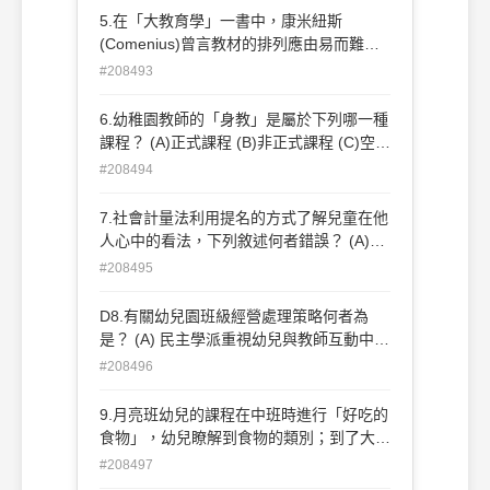
5.在「大教育學」一書中，康米紐斯
(Comenius)曾言教材的排列應由易而難，
自近而遠，這是運用以下何種原則？ (A)確
#208493
切原則 (B)容易原則 (C)簡速原則 (D)熟練
原則
6.幼稚園教師的「身教」是屬於下列哪一種
課程？ (A)正式課程 (B)非正式課程 (C)空白
課程 (D)潛在課程
#208494
7.社會計量法利用提名的方式了解兒童在他
人心中的看法，下列敘述何者錯誤？ (A)角
色取替能力佳、攻擊行為少者較受歡迎 (B)
#208495
具退縮、害羞、不善交際特質者較容易被忽
略 (C)被拒絕者的特質為合作性低、問題解
D8.有關幼兒園班級經營處理策略何者為
決能力差、利社會行為少 (D)被忽略者較被
是？ (A) 民主學派重視幼兒與教師互動中建
拒絕者容易被孤立
立的信任關係，因此教師避免過度干 預 (B)
#208496
謝老師說：「『我覺得很傷心』，因為你都
不與別人分享玩具。」這句話是行學派的處
9.月亮班幼兒的課程在中班時進行「好吃的
理策略 (C) 宋老師發現小朋友都不收拾玩
食物」，幼兒瞭解到食物的類別；到了大班
具，因此當維玲主動收 拾玩具時她用「好
進行「健康的身體」，幼兒瞭解均衡飲食的
#208497
棒把拾得很好！」這句話來增強孩子們收玩
重要。請問以上學習經驗符合何種課程組織