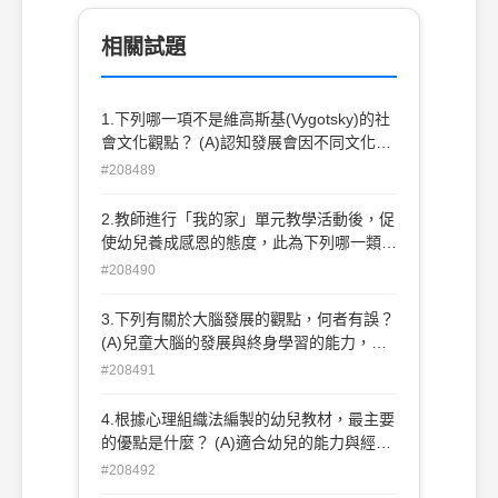
相關試題
1.下列哪一項不是維高斯基(Vygotsky)的社
會文化觀點？ (A)認知發展會因不同文化而
有差異 (B)獨立探索是認知發展的主要來源
#208489
(C)引導式的參與學習可以促進認知發展
(D)語言在智力發展中扮演相當重要的角色
2.教師進行「我的家」單元教學活動後，促
使幼兒養成感恩的態度，此為下列哪一類學
習的結果？ (A)主學習 (B)類學習 (C)副學習
#208490
(D)輔(附)學習
3.下列有關於大腦發展的觀點，何者有誤？
(A)兒童大腦的發展與終身學習的能力，有
賴於遺傳與環境間的交互作用 (B)兒童生命
#208491
早期發生的事情，對他們僅有短暫的影響
(C)人的頭腦很有彈性，能針對不同的經驗
4.根據心理組織法編製的幼兒教材，最主要
與環境做出回應與改變 (D)關鍵期對於學習
的優點是什麼？ (A)適合幼兒的能力與經驗
具有正向與負向的影響
(B)顧及教材的完整性 (C)教材的編排符合
#208492
邏輯順序 (D)能使幼兒獲得有系統的知識