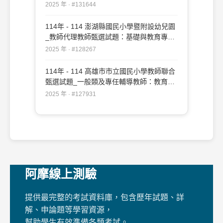
#131644
2025 年 · #131644
114年 - 114 澎湖縣國民小學暨附設幼兒園
_教師代理教師甄選試題：基礎與教育專業
測驗#128267
2025 年 · #128267
114年 - 114 高雄市市立國民小學教師聯合
甄選試題_一般類及專任輔導教師：教育專
業#127931
2025 年 · #127931
阿摩線上測驗
提供最完整的考試資料庫，包含歷年試題、詳
解、申論題等學習資源，
幫助學生有效準備各類考試。