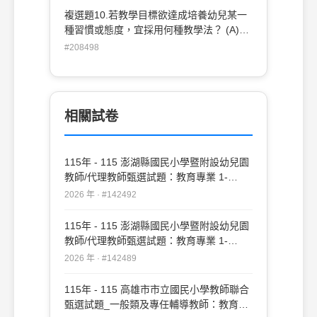
具的行為。宋老師做法是人本學派所使用
原則？ (A)統整性 (B)程序性 (C)繼續性 (D)
複選題10.若教學目標欲達成培養幼兒某一
「我訊息」策略 (D) 小宇搶小莉的玩具，
完成性
種習慣或態度，宜採用何種教學法？ (A)欣
老師主張民主學派的論點因此對小宇說：
賞教學法 (B)練習教學法 (C)設計教學法
#208498
「我知道你想玩這個玩具，但是你可不可以
(D)講述教學法
跟小莉說：『你手上的玩具可以借我玩
嗎？』」
相關試卷
115年 - 115 澎湖縣國民小學暨附設幼兒園
教師/代理教師甄選試題：教育專業 1-
20#142492
2026 年 · #142492
115年 - 115 澎湖縣國民小學暨附設幼兒園
教師/代理教師甄選試題：教育專業 1-
50#142489
2026 年 · #142489
115年 - 115 高雄市市立國民小學教師聯合
甄選試題_一般類及專任輔導教師：教育專