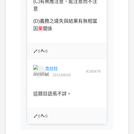
(C)
有無應注意、能注意而不注
意
(D)
義務之違失與結果有無相當
因
果
關係
0
0
克拉拉
#180476
B1 · 2011/06/26
這題目語焉不詳。
0
0