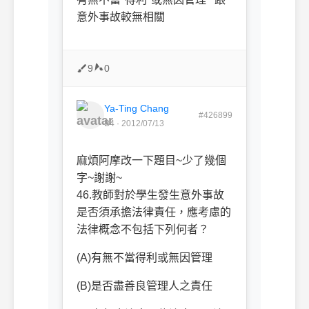
意外事故較無相關
9
0
Ya-Ting Chang
#426899
B4 · 2012/07/13
麻煩阿摩改一下題目~少了幾個
字~謝謝~
46.
教師對於學生發生意外事故
是否須承擔法律責任，應考慮的
法律概念不包括下列何者？
(A)
有無不當得利或無因管理
(B)
是否盡善良管理人之責任