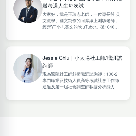
鬆考過人生每次試
大家好，我是王瑞志老師，一位專長於 英
文教學、國文寫作的阿摩線上測驗老師，
經營YT小志英文的YouTuber。破1640人
購買阿摩國營郵局英文線上課，多益破300
人線上購買的里程碑。分享新多益英文、
國考英文的相關內容，希望陪伴每一位學
習者找到自信與方向。
Jessie Chiu｜小太陽社工師/職涯諮
詢師
現為醫院社工師斜槓職涯諮詢師；108-2
專門職業及技術人員高等考試社會工作師
通過及第一屆社會調查師數據分析能力認
證量化認證通過；「小太陽社工師」自媒
體品牌創辦人，Podcast「Little Sun
Chatroom小太陽聊心室」、
Facebook「Little Sun Diary 小太陽社工
師」、Instagram「Jessie小太陽社工師」