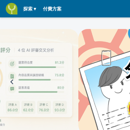
探索 ▾
付費方案