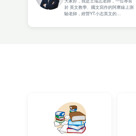
大家好，我是王瑞志老師，一位專長
於 英文教學、國文寫作的阿摩線上測
驗老師，經營YT小志英文的
YouTuber。破1640人購買阿摩國營
郵局英文線上課，多益破300人線上
購買的里程碑。分享新多益英文、國
考英文的相關內容，希望陪伴每一位
學習者找到自信與方向。