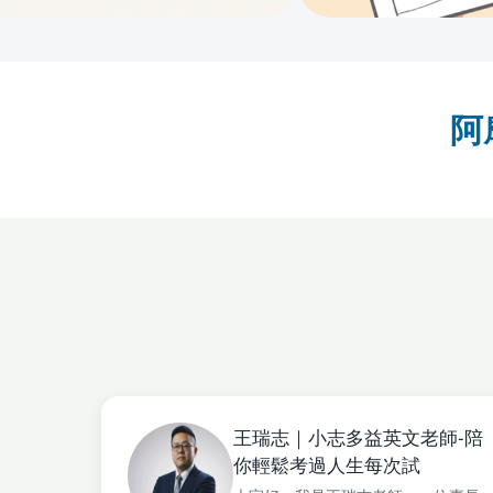
阿
王瑞志｜小志多益英文老師-陪
你輕鬆考過人生每次試