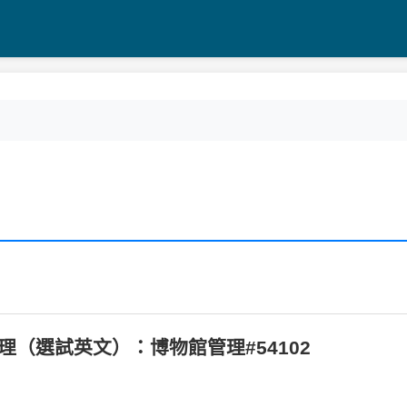
館管理（選試英文）：博物館管理#54102