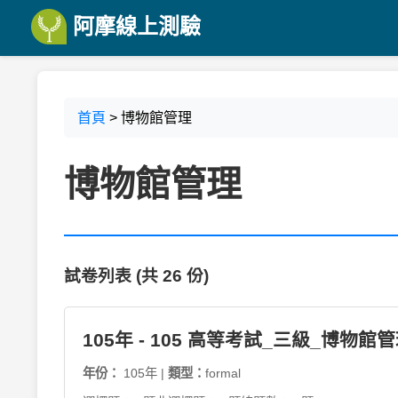
阿摩線上測驗
首頁
> 博物館管理
博物館管理
試卷列表 (共 26 份)
105年 - 105 高等考試_三級_博物
年份：
105年 |
類型：
formal