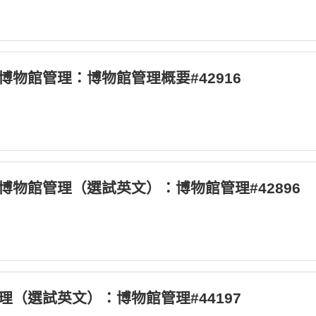
等_博物館管理：博物館管理概要#42916
三等_博物館管理（選試英文）：博物館管理#42896
館管理（選試英文）：博物館管理#44197