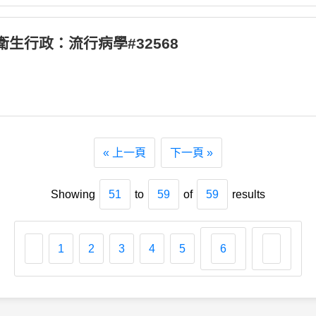
_衛生行政：流行病學#32568
« 上一頁
下一頁 »
Showing
51
to
59
of
59
results
1
2
3
4
5
6