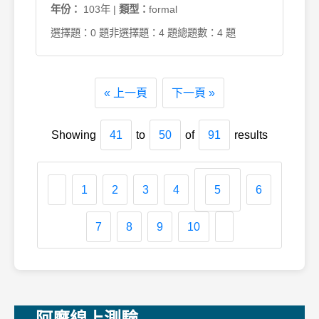
年份：
103年 |
類型：
formal
選擇題：0 題
非選擇題：4 題
總題數：4 題
« 上一頁
下一頁 »
Showing
41
to
50
of
91
results
1
2
3
4
5
6
7
8
9
10
阿摩線上測驗