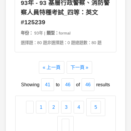
93年 - 93 基層行政警察、消防警
察人員特種考試_四等：英文
#125239
年份：
93年 |
類型：
formal
選擇題：80 題
非選擇題：0 題
總題數：80 題
« 上一頁
下一頁 »
Showing
41
to
46
of
46
results
1
2
3
4
5