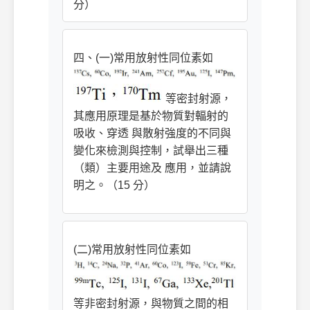
分）
四、(一)常用放射性同位素如
等密封射源，
其應用原理是基於物質對輻射的
吸收、穿透 與散射強度的不同與
變化來檢測與控制，試舉出三種
（類）主要用途及 應用，並請說
明之。（15 分）
(二)常用放射性同位素如
等非密封射源，與物質之間的相