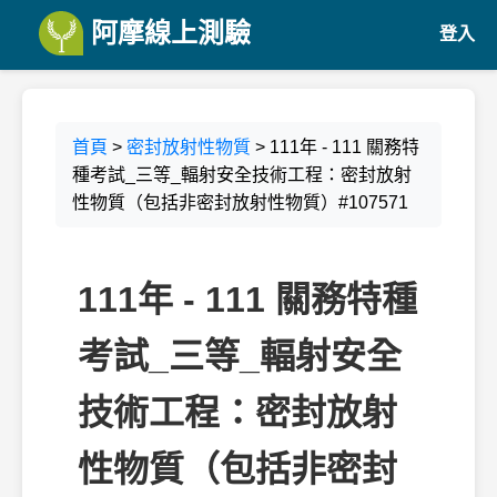
阿摩線上測驗
登入
首頁
>
密封放射性物質
> 111年 - 111 關務特
種考試_三等_輻射安全技術工程：密封放射
性物質（包括非密封放射性物質）#107571
111年 - 111 關務特種
考試_三等_輻射安全
技術工程：密封放射
性物質（包括非密封