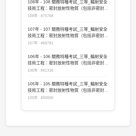
108年 - 108 關務特種考試_三等_輻射安全
技術工程：密封放射性物質（包括非密封放
射性物質）#75768
108年 · #75768
107年 - 107 關務特種考試_三等_輻射安全
技術工程：密封放射性物質（包括非密封放
射性物質）#68791
107年 · #68791
106年 - 106 關務特種考試_三等_輻射安全
技術工程：密封放射性物質（包括非密封放
射性物質）#61336
106年 · #61336
105年 - 105 關務特種考試_三等_輻射安全
技術工程：密封放射性物質（包括非密封放
射性物質）#50006
105年 · #50006