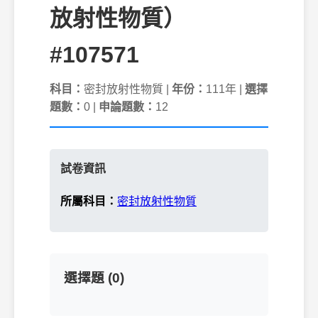
放射性物質）
#107571
科目：
密封放射性物質 |
年份：
111年 |
選擇
題數：
0 |
申論題數：
12
試卷資訊
所屬科目：
密封放射性物質
選擇題 (0)