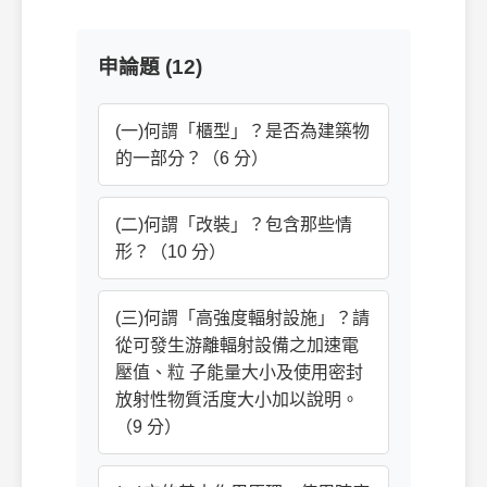
申論題 (12)
(一)何謂「櫃型」？是否為建築物
的一部分？（6 分）
(二)何謂「改裝」？包含那些情
形？（10 分）
(三)何謂「高強度輻射設施」？請
從可發生游離輻射設備之加速電
壓值、粒 子能量大小及使用密封
放射性物質活度大小加以說明。
（9 分）