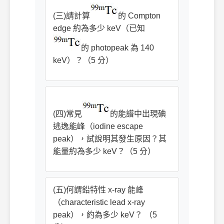
(三)請計算
的 Compton
edge 約為多少 keV（已知
的 photopeak 為 140
keV）？（5 分）
(四)常見
的能譜中出現碘
逃逸能峰（iodine escape
peak），試說明其發生原因？其
能量約為多少 keV？（5 分）
(五)何謂鉛特性 x-ray 能峰
（characteristic lead x-ray
peak），約為多少 keV？ （5