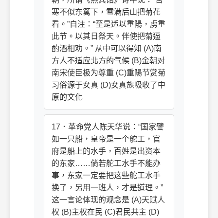
寒不似东篱下，雪满后山把菊花
看。”自注：“至是适以重陽，虏重
此节。以其日祭天。伴使把菊逼
酌酒相劝。” 从中可以得知 (A)南
方人不适应北方的气候 (B)金朝对
南宋使臣极为尊重 (C)重陽节赏菊
习俗源于女真 (D)女真族吸收了中
原的文化
17．革命党人陈天华说：“国家譬
如一只船，皇帝是一个舵工，官
府是船上的水手，百姓是出资本
的东家……倘若舵工水手不能办
事，东家一定要把这些舵工水手
换了，另用一班人，才是道理。”
这一言论体现的观念是 (A)天赋人
权 (B)主权在民 (C)君民共主 (D)