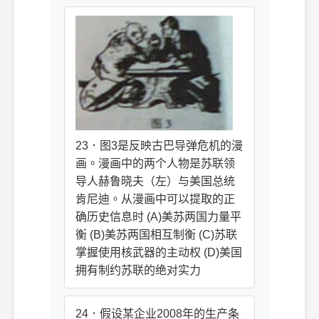
23．图3是反映古巴导弹危机的漫
画。漫画中的两个人物是苏联领
导人赫鲁晓夫（左）与美国总统
肯尼迪。从漫画中可以提取的正
确历史信息时 (A)美苏两国力量平
衡 (B)美苏两国相互制衡 (C)苏联
掌握使用核武器的主动权 (D)美国
拥有制约苏联的绝对实力
24．假设某企业2008年的生产条