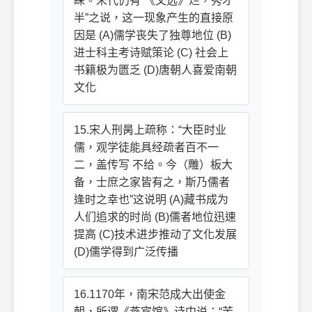
睐。宋代仍有“《文选》烂，秀才
半”之说，这一现象产生的直接原
因是 (A)儒学丧失了独尊地位 (B)
进士科主考诗赋策论 (C) 社会上
书籍极为匮乏 (D)唐朝人喜爱南朝
文化
15.宋人刑昺上疏称：“大臣时业
儒，观学徒能具经疏者百不一
二，盖传写 不给。今（雕）板大
备，士庶之家皆有之，斯乃儒者
逢时之幸也”这说明 (A)藏书成为
人们追求的时尚 (B)儒者地位迅速
提高 (C)技术进步推动了文化发展
(D)儒学得到广泛传播
16.1170年，南宋范成大出使金
朝，所谓《燕宾馆》诗中说：“苦