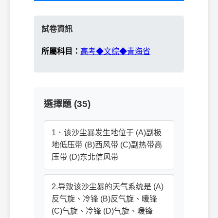
試卷資訊
所屬科目：
高考◆文综◆青海省
選擇題 (35)
1．该沙尘暴发生地位于 (A)副极
地低压带 (B)西风带 (C)副热带高
压带 (D)东北信风带
2.导致该沙尘暴的天气系统是 (A)
反气旋、冷锋 (B)反气旋、暖锋
(C)气旋、冷锋 (D)气旋、暖锋