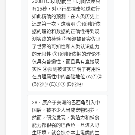
2008TC3如期而至，时间误差只
有15秒，对小行星撞击地球进行
如此精确的预测，在人类历史上
还是第一次。这表明 ①预测所依
据的理论和数据的正确性得到观
测实践的检验 ②预测被证实佐证
了世界的可知性和人类认识能力
的无限性 ③预测所依据的理论不
仅具有普遍性，而且具有直接现
实性 ④预测被证实证明了有用性
在真理属性中的基础地位 (A)①②
(B)②③ (C)①③ (D)②④
28．原产于美洲的巴西龟引入中
国后，被不少人当成宠物饲养，
然而，研究发现，繁殖力和捕食
能力都很强的巴西龟一旦进入野
生环境，就会掠夺本土龟类的生