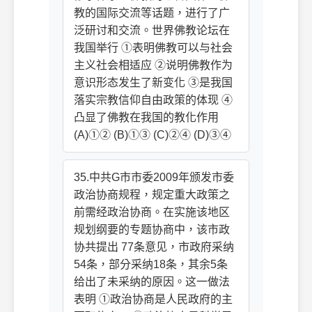
教的国际交流等话题，进行了广
泛研讨和交流。世界佛教论坛在
我国举行 ①表明佛教可以与社会
主义社会相适应 ②说明佛教作为
意识形态发生了新变化 ③是我国
落实宗教信仰自由政策的体现 ④
凸显了佛教在我国的教化作用
(A)①② (B)①③ (C)②④ (D)③④
35.中共G市市委2009年颁发市委
政治协商规程，规定重大政策之
前需经政治协商。在实施该地区
规划纲要的专题协商中，该市政
协共提出 77条意见，市政府采纳
54条，部分采纳18条，其余5条
给出了未采纳的原因。这一做法
表明 ①政治协商是人民政府的主