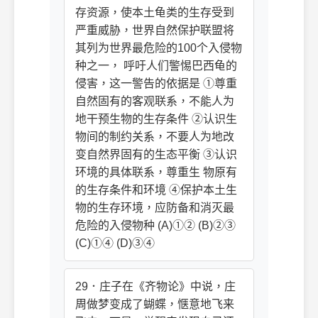
存资源，使本土龟类的生存受到
严重威胁，世界自然保护联盟将
其列为世界最危险的100个入侵物
种之一， 呼吁人们警惕巴西龟的
侵害，这一警告的依据是 ①尊重
自然固有的客观联系，不能人为
地干预生物的生存条件 ②认识生
物间的制约关系，不要人为地改
变自然界固有的生态平衡 ③认识
环境的具体联系，尊重生 物原有
的生存条件和环境 ④保护本土生
物的生存环境，应防备和消灭最
危险的入侵物种 (A)①② (B)②③
(C)①④ (D)③④
29．庄子在《齐物论》中说，庄
周做梦变成了蝴蝶，惬意地飞来