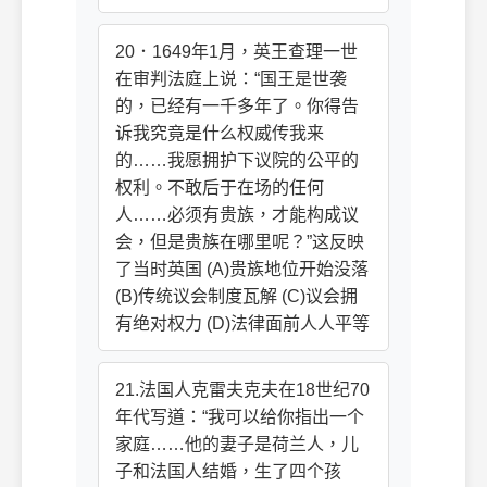
20．1649年1月，英王查理一世
在审判法庭上说：“国王是世袭
的，已经有一千多年了。你得告
诉我究竟是什么权威传我来
的……我愿拥护下议院的公平的
权利。不敢后于在场的任何
人……必须有贵族，才能构成议
会，但是贵族在哪里呢？”这反映
了当时英国 (A)贵族地位开始没落
(B)传统议会制度瓦解 (C)议会拥
有绝对权力 (D)法律面前人人平等
21.法国人克雷夫克夫在18世纪70
年代写道：“我可以给你指出一个
家庭……他的妻子是荷兰人，儿
子和法国人结婚，生了四个孩