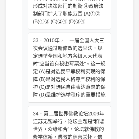
形成对决策部门的制衡 ④政府法
制部门扩大了职能范围 (A)①②
(B)①③ (C)②④ (D)③④
33．2010年，十一届全国人大三
次会议通过新修改的选举法，规
定选举全国和地方各级人大代表
时“应当设有秘密写票处”。这一规
定 (A)是对选民平等权利实现的保
障 (B)是对选民人格尊严权利的保
护 (C)是对选民自由表达意愿的保
障 (D)是维护选举秩序的重要措施
34．第二届世界佛教论坛2009年
江苏无锡举行，论坛主题是“和谐
世界，众缘和合”，论坛就佛教的
修学体系，佛教的慈善关怀，佛