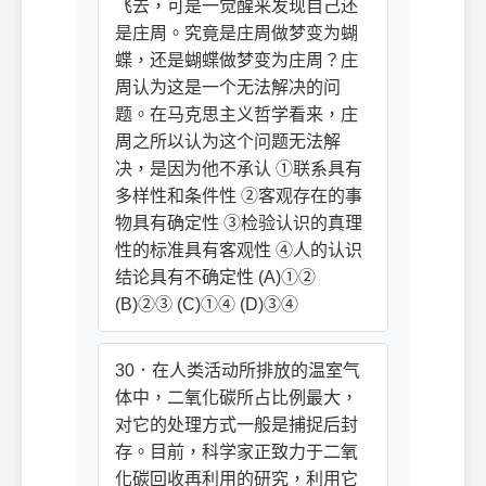
飞去，可是一觉醒来发现自己还
是庄周。究竟是庄周做梦变为蝴
蝶，还是蝴蝶做梦变为庄周？庄
周认为这是一个无法解决的问
题。在马克思主义哲学看来，庄
周之所以认为这个问题无法解
决，是因为他不承认 ①联系具有
多样性和条件性 ②客观存在的事
物具有确定性 ③检验认识的真理
性的标准具有客观性 ④人的认识
结论具有不确定性 (A)①②
(B)②③ (C)①④ (D)③④
30．在人类活动所排放的温室气
体中，二氧化碳所占比例最大，
对它的处理方式一般是捕捉后封
存。目前，科学家正致力于二氧
化碳回收再利用的研究，利用它