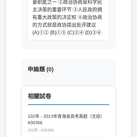
要职能之一 ②政治协商是科学民
主决策的重要环节 ③人民政府拥
有重大政策的决定权 ④政治协商
的方式就是政协提出批评建议
(A)①② (B)①③ (C)②④ (D)③④
申論題 (0)
相關試卷
102年 - 2013年青海省高考真题（文综）
#30366
102年 · #30366