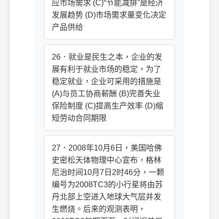
应市场需求 (C)“节能减排”是经济
发展趋势 (D)市场需求量变化决定
产品供给
26．就业是民生之本，企业的发
展有利于就业市场的稳定，为了
稳定就业，企业可采用的措施是
(A)与员工协商薪酬 (B)完善失业
保险制度 (C)提高生产效率 (D)缩
短劳动合同期限
27．2008年10月6日，美国哈佛
史密松天体物理中心宣布，格林
尼治时间10月7日2时46分，一颗
编号为2008TC3的小行星将由苏
丹北部上空进入地球大气层并发
生燃烧。后来的观测表明，