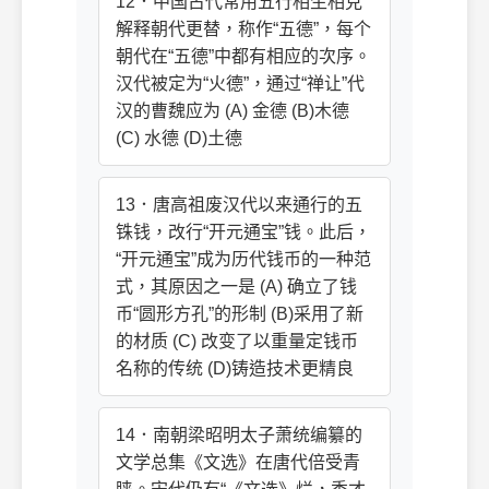
12．中国古代常用五行相生相克
解释朝代更替，称作“五德”，每个
朝代在“五德”中都有相应的次序。
汉代被定为“火德”，通过“禅让”代
汉的曹魏应为 (A) 金德 (B)木德
(C) 水德 (D)土德
13．唐高祖废汉代以来通行的五
铢钱，改行“开元通宝”钱。此后，
“开元通宝”成为历代钱币的一种范
式，其原因之一是 (A) 确立了钱
币“圆形方孔”的形制 (B)采用了新
的材质 (C) 改变了以重量定钱币
名称的传统 (D)铸造技术更精良
14．南朝梁昭明太子萧统编纂的
文学总集《文选》在唐代倍受青