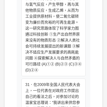
与氢气反应，产生甲醇，再与其
他物质反应，生成乙烯，从而为
工业提供原材料，使二氧化碳转
变为廉价而充裕的可再生能源。
这一研究思路体现了科学家力图
通过科技创新 ①生产出自然界原
来没有的物质形态 ②解决人类社
会可持续发展提出的新课题 ③解
决不适应生产发展要求的高耗能
问题 ④探索解决人与自然矛盾的
可行路径 (A)①② (B)②③ (C)③④
(D)②④
31．在2009年全国人民代表大会
上，一位代表在对政府工作提出
自己的看法之后，对参加讨论的
温家宝总理说：“我讲出来供您参