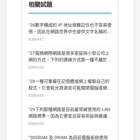
相關試題
"26數字構成的 IP 地址很難記住也不容易使
用，因此在網路世界中也提供文字名稱的服
務。下列那一種協定會將文字名稱轉換為
#386447
IP 地址？ (A)DNS (B)TCP (C)HTTP
(D)POP3"
"27寬頻網際網路是很多家庭與小型公司上
網的方式，下列的連線方式那一種不屬於寬
頻網際網路？ (A)有線電視網路 (B)DSL (C)
#386448
衛星 (D)撥接存取"
"28一種可重複在記憶體或網上複製自己的
程式，它會耗光資源並可能關閉電腦或網路
的程式叫： (A)蠕蟲 (B)殭屍 (C)木馬程式
#386449
(D)複製程式"
"29下列那種網路是目前最常被使用的 LAN
網路標準，因為它便宜且容易架設與維護？
(A)記號環（Ring） (B)藍芽 (C)Zigbee (D)
#386450
乙太網路"
"30SRAM 及 DRAM 為目前電腦系統使用