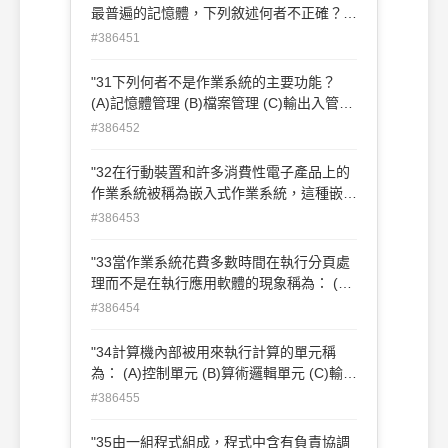
最普遍的記憶體，下列敘述何者不正確？
(A)兩種都是揮發性記憶體 (B)在 PC 系統中
#386451
DRAM 使用得比 SRAM 多 (C)DRAM 速度
比 SRAM 快 (D)SRAM 消耗較多的電能"
"31下列何者不是作業系統的主要功能？
(A)記憶體管理 (B)檔案管理 (C)輸出入管理
(D)出缺勤管理"
#386452
"32在行動裝置和許多消費性電子產品上的
作業系統被稱為嵌入式作業系統，這種嵌入
式作業系統通常會長駐在何種記憶體中？
#386453
(A)ROM (B)SRAM (C)DRAM (D)磁碟"
"33當作業系統花費多數時間在執行分頁處
理而不是在執行應用軟體的現象稱為： (A)
緩衝處理（Buffered Processing） (B)多工
#386454
處理（Multiprocessing） (C)網路釣魚
（Phishing） (D)輾轉現象（Thrashing）"
"34計算機內部被用來執行計算的單元稱
為： (A)控制單元 (B)算術邏輯單元 (C)輸出
入單元 (D)記憶體單元"
#386455
"35由一組程式組成，程式中含有負責協調