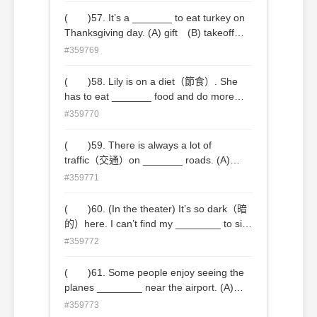
( )57. It’s a _______ to eat turkey on
Thanksgiving day. (A) gift (B) takeoff
(C) tradition (D) video
#359769
( )58. Lily is on a diet（節食）. She
has to eat _______ food and do more
exercise. (A) little (B) many (C) few
#359770
(D) less
( )59. There is always a lot of
traffic（交通）on _______ roads. (A)
main (B) perhaps (C) less (D)
#359771
therefore
( )60. (In the theater) It’s so dark（暗
的）here. I can’t find my ________ to sit
down. (A) seat (B) cousin (C) culture
#359772
(D) catalog
( )61. Some people enjoy seeing the
planes ________ near the airport. (A)
serving (B) hiking (C) fastening (D)
#359773
taking off