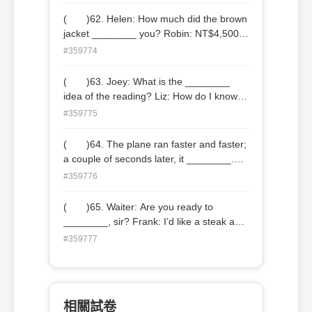
( )62. Helen: How much did the brown
jacket ________ you? Robin: NT$4,500.
(A) sell (B) cost (C) spend (D) catch
#359774
( )63. Joey: What is the ________
idea of the reading? Liz: How do I know? I
just start reading. (A) outside (B) main
#359775
(C) straight (D) front
( )64. The plane ran faster and faster;
a couple of seconds later, it ________.
(A) took off (B) stood up (C) turned
#359776
off (D) woke up
( )65. Waiter: Are you ready to
________, sir? Frank: I’d like a steak and
ice cream for dessert. (A) feed (B)
#359777
serve (C) fly (D) order
相關試卷