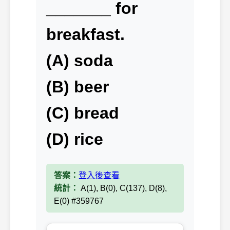
_______ for
breakfast.
(A) soda
(B) beer
(C) bread
(D) rice
答案：
登入後查看
統計：
A(1), B(0), C(137), D(8),
E(0) #359767