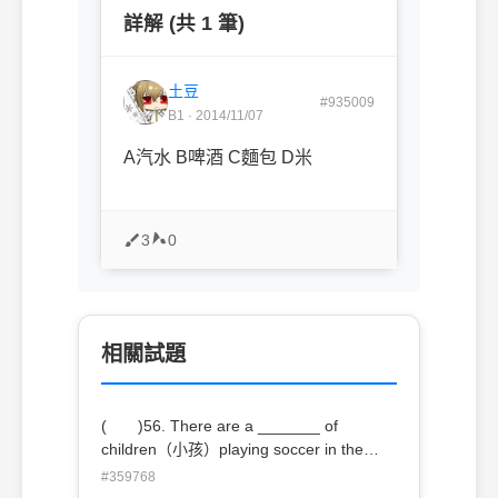
詳解 (共 1 筆)
土豆
#935009
B1 · 2014/11/07
A汽水 B啤酒 C麵包 D米
3
0
相關試題
( )56. There are a _______ of
children（小孩）playing soccer in the
park. (A) group (B) catalog (C) pair
#359768
(D) kind