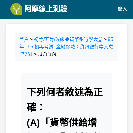
阿摩線上測驗
登入
首頁
>
初等/五等/佐級◆貨幣銀行學大意
>
95
年 - 95 初等考試_金融保險：貨幣銀行學大意
#7231
> 試題詳解
下列何者敘述為正
確：
(A)「貨幣供給增