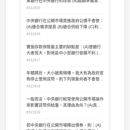
業銀行在中央銀行的存款 (B)超額準備金
(C)持有之公司債 (D)商業銀行所持有的通
#311815
貨
中央銀行在公開市場買進政府公債不會使：
(A)總合需求提高 (B)總合供給下降 (C)利率
下跌 (D)民間對耐久財購買的增加
#311816
實施存款保險最主要的缺點是：(A)使銀行
大者恆大，對地區中小型銀行發展不利 (B)
使銀行與銀行間業務競爭更為激烈 (C)間接
#311817
使銀行增加高風險性貸款，有損其財務穩健
(D)使銀行財務透明度下降
年關將近，大小搶案頻傳。我大有為政府宣
佈停止使用貨幣，則下列現象何者不會發
生？(A)不利分工專業化 (B)貧富差距擴大
#311818
(C)勞動生產力下降 (D)國民所得下降
一般而言，中央銀行較常使用公開市場操作
來影響貨幣供給量，其理由為何？(A)具有
精確控制貨幣供給量的特性 (B)風險小 (C)
#311819
可順便降低銀行經營成本 (D)獲利性高
若中央銀行在公開市場釋出債券，則：(A)