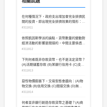
相關試題
在何種情況下，政府支出增加會完全排擠民
間的投資，即出現完全排擠效果的情形：
(A)LM 曲線為水平線 (B)LM 曲線為垂直線
#311811
(C)LM 曲線為正斜率 (D)IS 曲線為垂直線
依照凱因斯學派的論點，貨幣數量的變動對
經濟活動的影響是間接的，中間主要係透
過：(A)物價變動 (B)工資調整 (C)利率變動
#311812
(D)匯率變動
下列何者既非存款貨幣，也不是法定貨幣？
(A)活期儲蓄存款 (B)某銀行信用卡 (C)支票
存款 (D)皮夾中的零錢
#311813
惡性物價膨脹下，交易型態會趨向：(A)物
物交換 (B)信用交換 (C)間接交換 (D)無實
體交換
#311814
何者並非銀行創造存款貨幣之基礎？(A)商