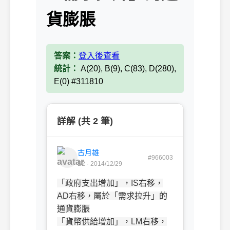
貨膨脹
答案：
登入後查看
統計：
A(20), B(9), C(83), D(280),
E(0) #311810
詳解 (共 2 筆)
古月雄
#966003
B2 · 2014/12/29
「政府支出增加」，IS右移，
AD右移，屬於
「需求拉升」的
通貨膨脹
「貨幣供給增加」
，LM右移，