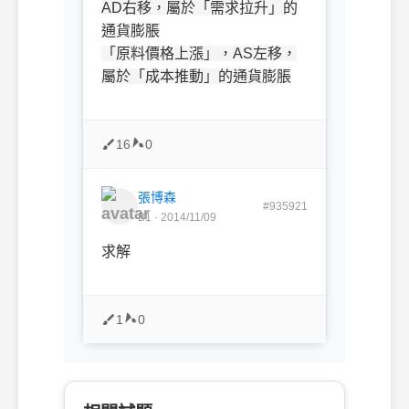
AD右移，屬於
「需求拉升」的
通貨膨脹
「原料價格上漲」，AS左移，
屬於
「
成本推動
」的通貨膨脹
16
0
張博森
#935921
B1 · 2014/11/09
求解
1
0