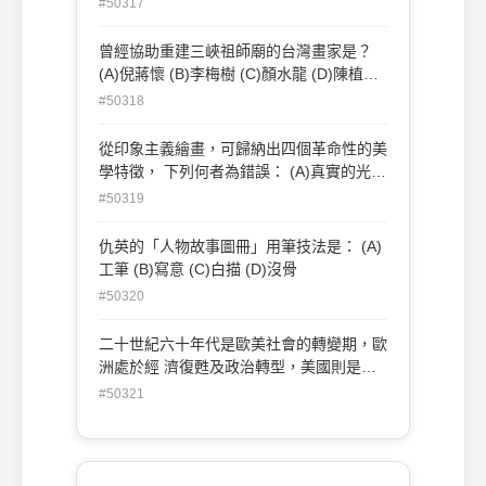
#50317
曾經協助重建三峽祖師廟的台灣畫家是？
(A)倪蔣懷 (B)李梅樹 (C)顏水龍 (D)陳植
棋。
#50318
從印象主義繪畫，可歸納出四個革命性的美
學特徵， 下列何者為錯誤： (A)真實的光
(B)剎那的捕捉 (C)物象的固有色彩 (D)純綷
#50319
的色彩-ms-
仇英的「人物故事圖冊」用筆技法是： (A)
工筆 (B)寫意 (C)白描 (D)沒骨
#50320
二十世紀六十年代是歐美社會的轉變期，歐
洲處於經 濟復甦及政治轉型，美國則是工
商繁榮新的社會成 型。做為當代藝術的重
#50321
要分水嶺，那一個藝術運動就 是在這樣的
環境發生的？ (A)抽象藝術 (B)表現主義 (C)
普普藝術 (D)影像藝術