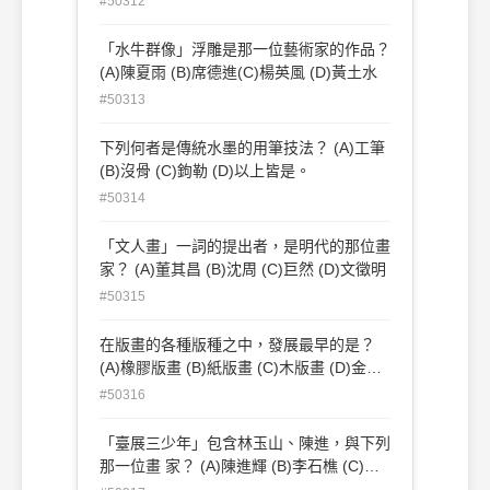
#50312
「水牛群像」浮雕是那一位藝術家的作品？
(A)陳夏雨 (B)席德進(C)楊英風 (D)黃土水
#50313
下列何者是傳統水墨的用筆技法？ (A)工筆
(B)沒骨 (C)鉤勒 (D)以上皆是。
#50314
「文人畫」一詞的提出者，是明代的那位畫
家？ (A)董其昌 (B)沈周 (C)巨然 (D)文徵明
#50315
在版畫的各種版種之中，發展最早的是？
(A)橡膠版畫 (B)紙版畫 (C)木版畫 (D)金屬
版畫。
#50316
「臺展三少年」包含林玉山、陳進，與下列
那一位畫 家？ (A)陳進輝 (B)李石樵 (C)陳
澄波 (D)郭雪湖。