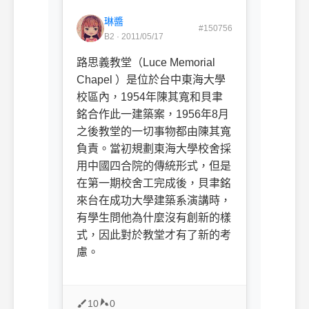
琳醬
#150756
B2 · 2011/05/17
路思義教堂（Luce Memorial
Chapel ）是位於台中東海大學
校區內，1954年陳其寬和貝聿
銘合作此一建築案，1956年8月
之後教堂的一切事物都由陳其寬
負責。當初規劃東海大學校舍採
用中國四合院的傳統形式，但是
在第一期校舍工完成後，貝聿銘
來台在成功大學建築系演講時，
有學生問他為什麼沒有創新的樣
式，因此對於教堂才有了新的考
慮。
10
0