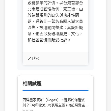
毀譽參半的評價。以台灣首都台
北市建成圓環為例：完工後，由
於建築規劃的缺失與功能性問
題，導致此一著名商圈人潮大量
流失，被迫關閉整建；其設計概
念，也因涉及破壞歷史、文化，
和社區記憶而頗受批評。
9
0
相關試題
西洋畫家竇加（Degas），是屬於何種派
別？ (A)印象派 (B)表現主義 (C)超現實主義
(D)抽象主義。