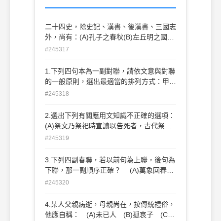
二十四史，除史記、漢書、後漢書、三國志
外，尚有：(A)孔子之春秋(B)左丘明之國語
(C)司馬光之資治通鑑(D)宋濂之元史。
#245317
1.下列四句本為一副對聯，請依文意與對聯
的一般原則，選出最適當的排列方式：甲、
眾纔一旅 乙、人惟八千 丙、項籍用江東
#245318
之子弟 丁、孫策以天下為三分 (A)甲，
乙；丙，丁 (B)乙，丁；甲，丙 (C)丙，
2.選出下列有關應用文知識不正確的選項：
乙；丁，甲 (D)丁，甲；丙，乙。
(A)祭文乃祭祀時宣讀以告死者，古代祭文
多用韻文駢語，韓愈祭十二郎文則用口頭語
#245319
道家常事，不假雕飾而無限悽愴，實為祭文
中之創格 (B)段太尉逸事狀，逸事指風雅
3.下列四副春聯，若以前句為上聯，後句為
的事，狀是記敘死者世系、籍貫，生卒年月
下聯，那一副順序正確？ (A)萬象回春，
以及生平行事的文體，故「逸事狀」只記死
一元復始 (B)大地轉新機，普天開景運
#245320
者生前特別值得稱頌的美事，藉以表彰其人
(C)五陵春色泛桃花，萬里和風生柳葉 (D)
其事 (C)序，通敘，用以說明著作的旨趣
天開美景風雲靜，春到人間氣象新
4.某人父親病逝，母親尚在，按傳統禮俗，
及經過，原本放置在全書之後，如說文解字
他應自稱： (A)未已人 (B)孤哀子 (C)
敘；後代在序文之後又有增補，才改置於全