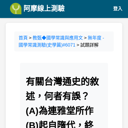
阿摩線上測驗
登入
首頁
>
教甄◆國學常識與應用文
>
無年度 -
國學常識測驗(史學篇)#6071
> 試題詳解
有關台灣通史的敘
述，何者有誤？
(A)為連雅堂所作
(B)起自隋代，終