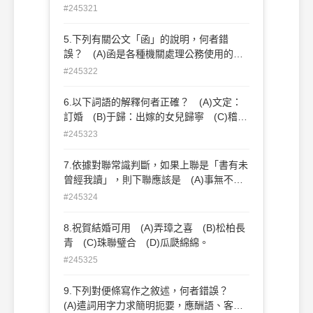
孤子 (D)哀子。
#245321
書之前，於是稱在書前者為序，在書後者為
跋 (D)由與元微之書中可知古人書信寫
5.下列有關公文「函」的說明，何者錯
法：信首可先署己，如「四月十日夜，樂天
誤？ (A)函是各種機關處理公務使用的文
白」；「頓道」指以頭叩地，乃常用敬詞，
書，有上行文、平行文、下行文之分 (B)
如「樂天頓者」；並以「僕」為自謙之詞，
#245322
函的本文，一般分「主旨」、「說明」、
於對方則稱其字號，如「微之」。
「辦法」三段；若案情簡單，可用「主旨」
6.以下詞語的解釋何者正確？ (A)文定：
一段完成者，則儘量用一段完成 (C)「說
訂婚 (B)于歸：出嫁的女兒歸寧 (C)稽
明」一段，段名可視需要改為「經過」、
首：鞠躬 (D)度晬：小孩出生滿月
#245323
「原因」等 (D)「辦法」一段須重複「主
旨」的內容，同時加上希望對方辦理的期望
7.依據對聯常識判斷，如果上聯是「書有未
目的語，如「請 核示」、「請查照辦理」
曾經我讀」，則下聯應該是 (A)事無不可
等
對人言 (B)事非經過不知難 (C)事如春夢
#245324
了無痕 (D)千里懷人月在峰
8.祝賀結婚可用 (A)弄璋之喜 (B)松柏長
青 (C)珠聯璧合 (D)瓜瓞綿綿。
#245325
9.下列對便條寫作之敘述，何者錯誤？
(A)遣詞用字力求簡明扼要，應酬語、客套