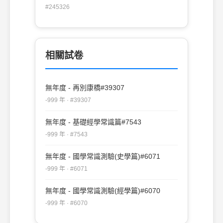
話可省略 (B)字體可以不拘，但須書寫清
#245326
楚 (C)內容不涉及機密者為宜 (D)適用於
尊長與新交。
相關試卷
無年度 - 再別康橋#39307
-999 年 · #39307
無年度 - 基礎經學常識篇#7543
-999 年 · #7543
無年度 - 國學常識測驗(史學篇)#6071
-999 年 · #6071
無年度 - 國學常識測驗(經學篇)#6070
-999 年 · #6070