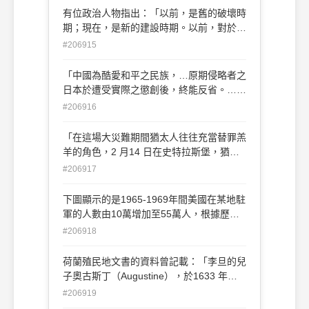
斤。凡丁，歲役二旬。」這應是出自哪一部
有位政治人物指出：「以前，是舊的破壞時
正史、所記述的哪一種稅制？ (A)三國志、
期；現在，是新的建設時期。以前，對於敵
屯田制 (B)舊唐書、租庸調法 (C)宋史、兩
人，是拿出鐵血的精神，同他們奮鬥；現
#206915
稅法 (D)明史、一條鞭法
在，對於政黨，是拿出政治見解，同他們奮
鬥。」這應是何人在何時所說的？ (A)梁啟
「中國為酷愛和平之民族，…原期侵略者之
超在民國初年領導進步黨時 (B)宋教仁在民
日本於遭受實際之懲創後，終能反省。…不
初領導國民黨時 (C)孫中山成立中華革命黨
料強暴成性之日本，執迷不悟，…甘為破壞
#206916
時的訓詞 (D)孫中山在中國國民黨第一次全
全人類和平與正義之戎首，逞其侵略無厭之
代會的致詞
野心。舉凡尊重信義之國家，咸屬忍無可
「在這場大災難期間猶太人往往充當替罪羔
忍。茲特正式對日宣戰。」此份文告是在哪
羊的角色，2 月14 日在史特拉斯堡，猶太
一事件後發表的？ (A)西安事變 (B)七七事
人被指控往井裡下藥，那些同意受基督教洗
#206917
變 (C)武漢會戰 (D)珍珠港事變
禮的人得以活命，有二千人被活活燒死。」
請問這段資料描繪下列哪一事件？ (A)十字
下圖顯示的是1965-1969年間美國在某地駐
軍東征 (B)黑死病 (C)查士丁尼西征 (D)君
軍的人數由10萬增加至55萬人，根據歷史
士坦丁召開尼西亞會議
知識判斷，這個駐地是那一個地區？ (A)日
#206918
本 (B)韓國 (C)西德 (D)越南
荷蘭殖民地文書的資料曾記載：「李旦的兒
子奧古斯丁（Augustine），於1633 年八
月二十九日和九月十四日給當時荷蘭臺灣總
#206919
督普特曼（Hans Putmans）的信中說，他