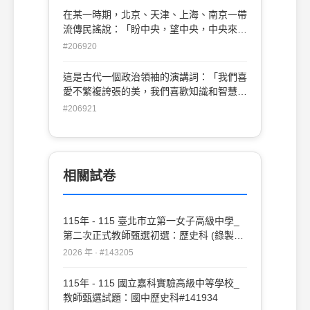
父親李旦幫助過荷蘭人在1624 年從澎湖島
在某一時期，北京、天津、上海、南京一帶
遷往臺灣。還說當時一位譯員為了積累財
流傳民謠說：「盼中央，望中央，中央來了
產，從事海盜生涯。在李旦死後，吞侵了他
更遭殃。」；「天上來，地下來，就是老百
#206920
的大部分財產，而這位譯員後來更在福建沿
姓活不來。」此為哪一時期流傳的民謠？
海進行搶掠，他希望普特曼能夠和他合作對
(A)第一次世界大戰期間(1914～1918) (B)
這是古代一個政治領袖的演講詞：「我們喜
付此一譯員。」請問：文中所指的「譯
國府北伐時期(1926～1928) (C)抗戰前夕
愛不繁複誇張的美，我們喜歡知識和智慧，
員」，應是指何人？ (A)顏思齊 (B)林鳳 (C)
(1931～1937) (D)抗戰結束後(1945～
但也重視抑制勇氣；則於我們，並非誇耀個
#206921
鄭芝龍 (D)何斌
1949)
人之成就，而是為公眾服 務之用；我們不
視貧窮為恥，但我們認為一個人不圖克服窮
困，則是可恥的；我們認為一個人應關心公
共事務，也關心他自己的私事，若一個人不
相關試卷
參與政治活動，那麼他不但是個冷漠的人，
也必定是個無用之人。」這番話應出於何
人？ (A)亞歷山大 (B)伯里克里斯 (C)魏吉爾
115年 - 115 臺北市立第一女子高級中學_
(D)凱撒
第二次正式教師甄選初選：歷史科 (錄製影
片)#143205
2026 年 · #143205
115年 - 115 國立嘉科實驗高級中等學校_
教師甄選試題：國中歷史科#141934