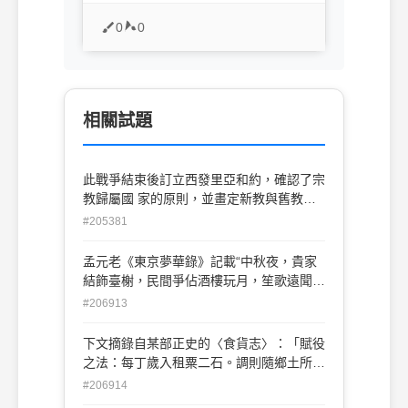
0
0
相關試題
此戰爭結束後訂立西發里亞和約，確認了宗
教歸屬國 家的原則，並畫定新教與舊教的
版圖且宗教衝突趨於緩和，宗教寬容思想逐
#205381
漸普及，所簽定的條約承認國際間「大小國
家平等，宗教自由」的原則，結束中古以來
孟元老《東京夢華錄》記載“中秋夜，貴家
「一個教皇、一個教宗」主宰歐洲的局面，
結飾臺榭，民間爭佔酒樓玩月，笙歌遠聞千
此戰 爭為何？ (A)百年戰爭 (B)三亨利之戰
里，嬉戲連坐至曉。”上述材料所描繪內容
#206913
(C)七年戰爭 (D)三十年戰爭
最有可能是哪個時期人們過中秋節的情景？
(A)唐朝 (B)宋朝 (C)元朝 (D)明朝
下文摘錄自某部正史的〈食貨志〉：「賦役
之法：每丁歲入租粟二石。調則隨鄉土所
產，綾、絹、絁各二丈，布加五分之一。輸
#206914
綾、絹、絁者，兼調綿三兩；輸布者，麻三