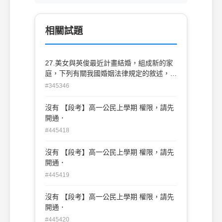
相關試題
27.美女與英俊最近計畫結婚，組成新的家
庭，下列有關我國婚姻法律規定的敘述，何
者正確？(甲)結婚之前一定要經過訂婚的程
#345346
序後才能結婚 (乙)經由公開的結婚儀式，並
要有三人以上的證人 (丙)有關婚姻的法律規
沒有 【段考】高一公民上學期 權限，請先
定主要明訂於〈民法親屬篇〉 (丁)若夫妻並
開通．
未登記財產制度，依法就是採用法定財產制
#445418
(A)甲乙 (B)乙丙 (C)丙丁 (D)乙丙丁
沒有 【段考】高一公民上學期 權限，請先
開通．
#445419
沒有 【段考】高一公民上學期 權限，請先
開通．
#445420