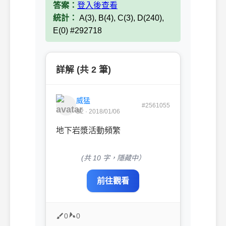
答案：
登入後查看
統計：
A(3), B(4), C(3), D(240),
E(0) #292718
詳解 (共 2 筆)
威猛
#2561055
B2 · 2018/01/06
地下岩漿活動頻繁
(共 10 字，隱藏中）
前往觀看
0
0