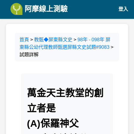
阿摩線上測驗
登入
首頁
>
教甄◆屏東縣文史
>
98年 - 098年 屏
東縣公幼代理教師甄選屏縣文史試題#9083
>
試題詳解
萬金天主教堂的創
立者是
(A)保羅神父