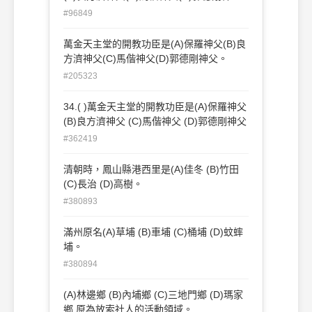
父。
#96849
萬金天主堂的開教功臣是(A)保羅神父(B)良
方濟神父(C)馬偕神父(D)郭德剛神父。
#205323
34.( )萬金天主堂的開教功臣是(A)保羅神父
(B)良方濟神父 (C)馬偕神父 (D)郭德剛神父
#362419
清朝時，鳳山縣港西里是(A)佳冬 (B)竹田
(C)長治 (D)高樹。
#380893
滿州原名(A)草埔 (B)車埔 (C)桶埔 (D)蚊蟀
埔。
#380894
(A)林邊鄉 (B)內埔鄉 (C)三地門鄉 (D)瑪家
鄉 原為放索社人的活動領域。