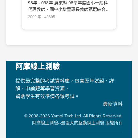
98年 - 098年 屏東縣 98學年度國小一般科
代理教師、國中小增置專長教師甄選綜合科
目試題#8605
2009 年 · #8605
阿摩線上測驗
提供最完整的考試資料庫，包含歷年試題、詳
解、申論題等學習資源，
幫助學生有效準備各類考試。
最新資料
© 2008-2026 Yamol Tech Ltd. All Rights Reserved.
阿摩線上測驗--最強大的互動線上測驗 版權所有