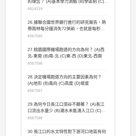
的理念？ (A)基本學力測驗 (B)學區制 (C)教
育券 (D)教育優先區。
#814219
26.據聯合國世界銀行進行的研究報告，熱
帶雨林每分鐘消失72英畝，也就是每秒鐘
有一個足球場面積大的雨林為了養牛、種咖
#567595
啡、做家具或造紙，而被砍伐成光禿禿的旱
地請問：下圖中何者可代表熱帶雨林的自然
27.桃園國際機場跑道的方向為何？ (A)西
景觀？,
北-東南 (B)南-北 (C)東-西 (D)東北-西南
#567596
28.決定機場跑道方向的主要因素為何？
(A)地形 (B)風向 (C)高度 (D)坡度
#567597
29.為何今日長江口溺谷不顯著？ (A)長江
口流出水量少 (B)潮水未能湧入江口 (C)長
江帶來大量泥沙 (D)氣候穩定無暴風雨
#567598
30.長江口的水文特性對下游河口地區有何