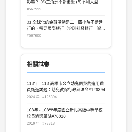
影響？ (A)三角洲不斷後退 (B)不利大型海
輪出入 (C)河水含沙量降低 (D)濬深江口北
#567599
側航道
31.全球化的金融活動是二十四小時不斷進
行的，需要國際銀行（金融批發銀行，資金
收支最終結算銀行）相互間緊密不輟的業務
#567600
交付。因此東京要維持其世界金融中心之一
的地位，最可能的競爭對手應是： (A)倫敦
(B)紐約 (C)上海 (D)新德里
相關試卷
113年 - 113 高雄市公立幼兒園契約進用職
員甄選試題：幼兒教保行政與法令#126394
2024 年 · #126394
108年 - 108學年度國立新化高級中等學校
校長遴選筆試#78818
2019 年 · #78818