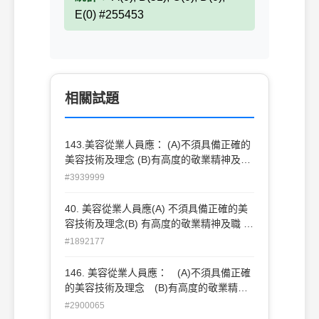
E(0) #255453
相關試題
143.美容從業人員應： (A)不須具備正確的
美容技術及理念 (B)有高度的敬業精神及職
業道 德 (C)不須有善良、親切、認真負責的
#3939999
精神 (D)故步自封，不必充實自己。
40. 美容從業人員應(A) 不須具備正確的美
容技術及理念(B) 有高度的敬業精神及職 業
道德(C)不須有善良、親切、認真負責的精
#1892177
神(D) 故步自封， 不必充實自己。
146. 美容從業人員應： (A)不須具備正確
的美容技術及理念 (B)有高度的敬業精神
及職業道德 (C)不須有善良、親切、認真
#2900065
負責的精神 (D)故步自封，不必充實自