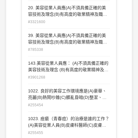
己。
20. 美容從業人員應(A)不須具備正確的美
容技術及理念(B)有高度的敬業精神及職業
道德(C)不須有善良、親切、認真負責的精
#3321600
神(D)故步自封，不必充實自己。
39. 美容從業人員應(A)不須具備正確的美
容技術及理念(B)有高度的敬業精神及職業
道德(C)不須有善良、親切、認真 負責的精
#785338
神(D)故步自封，不必充實自己。
143.美容從業人員應： (A)不須具備正確的
美容技術及理念 (B)有高度的敬業精神及職
業道 德 (C)不須有善良、親切、認真負責的
#3901268
精神 (D)故步自封，不必充實自己。
1022. 良好的美容工作環境應是(A)豪華、
亮麗(B)熱鬧吵雜(C)髒亂昏暗(D)整潔、舒
適。
#255454
1023. 痤瘡（青春痘）的治療是誰的工作？
(A)美容從業人員(B)皮膚科醫師(C)皮膚科
醫師美容從業人員均可(D)有經驗者即可。
#255455