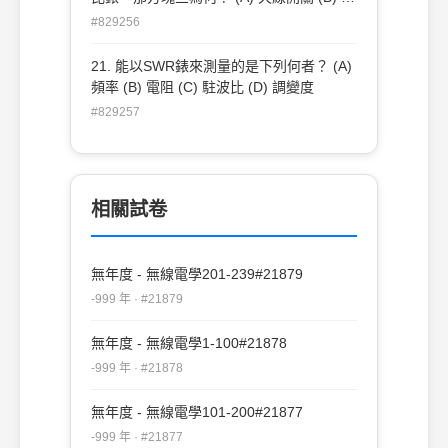
線調諧器 (C) Key-click濾波器 (D) 端點控制
#829256
器
21. 能以SWR錶來測量的是下列何者？ (A)
頻率 (B) 電阻 (C) 駐波比 (D) 調變度
#829257
相關試卷
無年度 - 無線電學201-239#21879
-999 年 · #21879
無年度 - 無線電學1-100#21878
-999 年 · #21878
無年度 - 無線電學101-200#21877
-999 年 · #21877