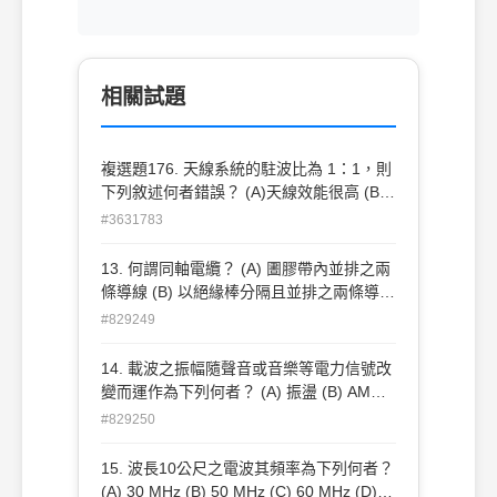
相關試題
複選題176. 天線系統的駐波比為 1：1，則
下列敘述何者錯誤？ (A)天線效能很高 (B)
傳輸線產生輻射 (C)天線其反射功率與輻射
#3631783
功率相同 (D)天線與傳輸線的阻抗匹配 。
13. 何謂同軸電纜？ (A) 圕膠帶內並排之兩
條導線 (B) 以絕緣棒分隔且並排之兩條導線
(C) 纏繞成螺旋狀之兩條導線 (D) 一芯線置
#829249
於絕緣物質內，其絕緣物又被金屬網層包覆
14. 載波之振幅隨聲音或音樂等電力信號改
變而運作為下列何者？ (A) 振盪 (B) AM調
變 (C) FM調變 (D) 檢波
#829250
15. 波長10公尺之電波其頻率為下列何者？
(A) 30 MHz (B) 50 MHz (C) 60 MHz (D)