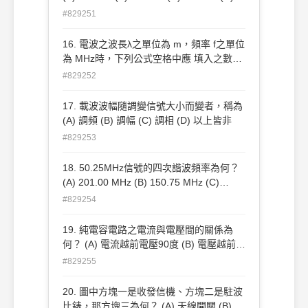
80 MHz
#829251
16. 電波之波長λ之單位為 m，頻率 f之單位
為 MHz時，下列公式空格中應 填入之數字
是多少？λ = □ / f (A) 200 (B) 300 (C) 600
#829252
(D) 800
17. 載波波幅隨調變信號大小而變者，稱為
(A) 調頻 (B) 調幅 (C) 調相 (D) 以上皆非
#829253
18. 50.25MHz信號的四次諧波頻率為何？
(A) 201.00 MHz (B) 150.75 MHz (C)
251.50 MHz (D) 12.56 MHz
#829254
19. 純電容電路之電流與電壓間的關係為
何？ (A) 電流越前電壓90度 (B) 電壓越前電
流90度 (C) 電流與電壓同步 (D) 不一定
#829255
20. 圖中方塊一是收發信機、方塊二是駐波
比錶，那方塊三為何？ (A) 天線開關 (B) 天