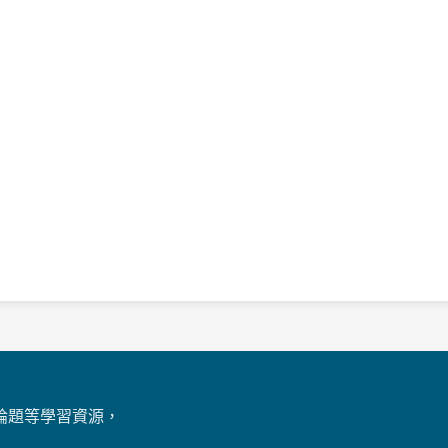
論題等學習資源，