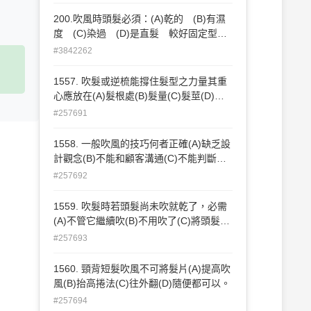
200.吹風時頭髮必須：(A)乾的 (B)有濕
度 (C)染過 (D)是直髮 較好固定型
狀。
#3842262
1557. 吹髮或逆梳能撐住髮型之力量其重
心應放在(A)髮根處(B)髮量(C)髮莖(D)髮
梢。
#257691
1558. 一般吹風的技巧何者正確(A)缺乏設
計觀念(B)不能和顧客溝通(C)不能判斷毛
流長向(D)技術熟 練。
#257692
1559. 吹髮時若頭髮尚未吹就乾了，必需
(A)不管它繼續吹(B)不用吹了(C)將頭髮適
度噴濕再吹(D)重 洗一次達到較佳的定型
#257693
效果。
1560. 頸背短髮吹風不可將髮片(A)提高吹
風(B)抬高捲法(C)往外翻(D)隨便都可以。
#257694