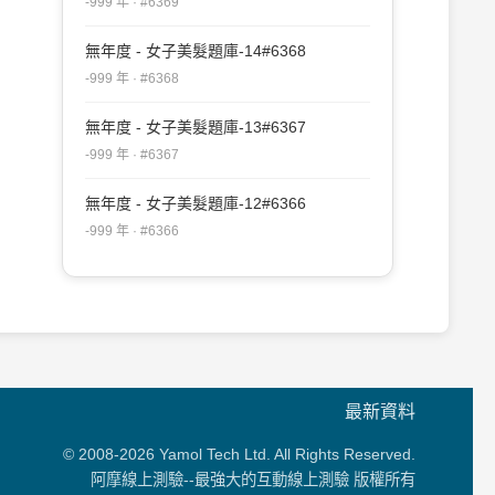
-999 年 · #6369
無年度 - 女子美髮題庫-14#6368
-999 年 · #6368
無年度 - 女子美髮題庫-13#6367
-999 年 · #6367
無年度 - 女子美髮題庫-12#6366
-999 年 · #6366
最新資料
© 2008-2026 Yamol Tech Ltd. All Rights Reserved.
阿摩線上測驗--最強大的互動線上測驗 版權所有