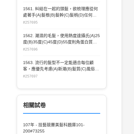
1561. 糾結在一起的頭髮，欲梳理應從何
處著手(A)髮根(B)髮幹(C)髮梢(D)任何地
方均可梳通。
#257695
1562. 潮濕的毛髮，使用熱度達攝氏(A)25
度(B)35度(C)45度(D)55度則角蛋白質開
始變化。
#257696
1563. 流行的髮型不一定能適合每位顧
客，應優先考慮(A)新潮(B)髮質(C)風俗
(D)顧客的適應性。
#257697
相關試卷
107年 - 技藝競賽美髮科題庫101-
200#73255