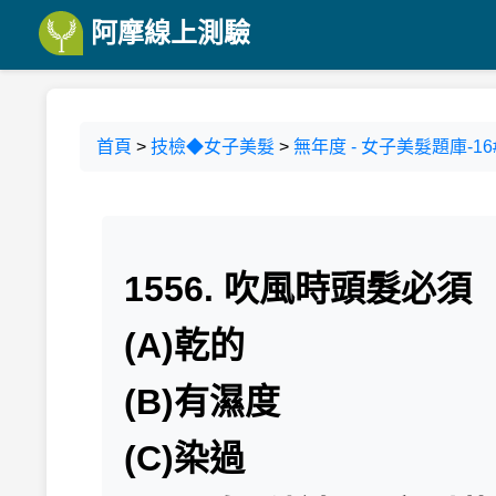
阿摩線上測驗
首頁
>
技檢◆女子美髮
>
無年度 - 女子美髮題庫-16#
1556. 吹風時頭髮必須
(A)乾的
(B)有濕度
(C)染過