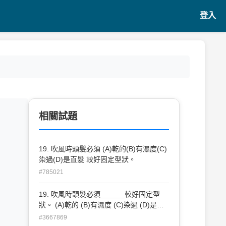
登入
相關試題
19. 吹風時頭髮必須 (A)乾的(B)有濕度(C)
染過(D)是直髮 較好固定型狀。
#785021
19. 吹風時頭髮必須______較好固定型
狀。 (A)乾的 (B)有濕度 (C)染過 (D)是直
髮
#3667869