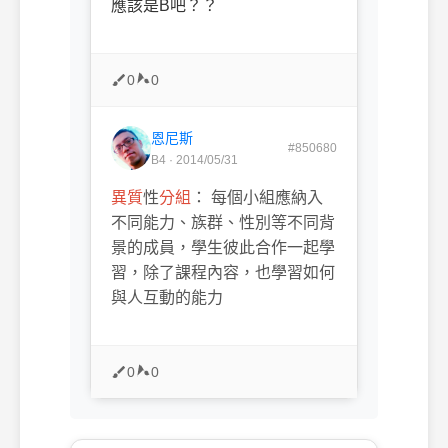
應該是B吧？？
0
0
恩尼斯
#850680
B4 · 2014/05/31
異質
性
分組
： 每個小組應納入
不同能力、族群、性別等不同背
景的成員，學生彼此合作一起學
習，除了課程內容，也學習如何
與人互動的能力
0
0