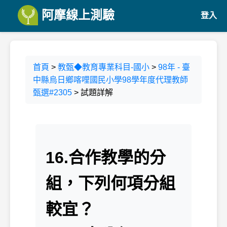
阿摩線上測驗
登入
首頁
>
教甄◆教育專業科目-國小
>
98年 - 臺
中縣烏日鄉喀哩國民小學98學年度代理教師
甄選#2305
> 試題詳解
16.合作教學的分
組，下列何項分組
較宜？