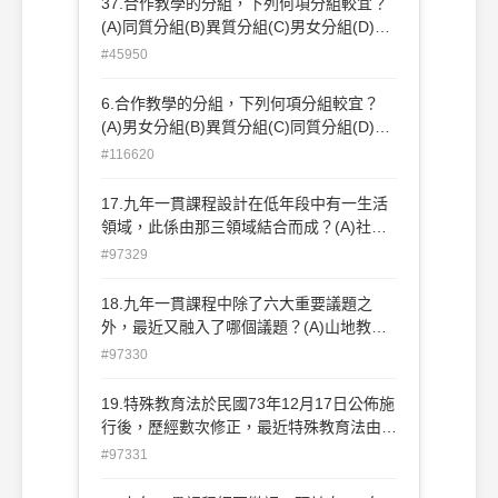
37.合作教學的分組，下列何項分組較宜？
(A)同質分組(B)異質分組(C)男女分組(D)亂
數分組
#45950
6.合作教學的分組，下列何項分組較宜？
(A)男女分組(B)異質分組(C)同質分組(D)抽
籤分組。
#116620
17.九年一貫課程設計在低年段中有一生活
領域，此係由那三領域結合而成？(A)社會
藝術與人文 自然與生活科技(B)社會 健康與
#97329
體育 自然與生活科技 (C)社會 自然與生活
科技 綜合活動 (D)健康與體育 社會 綜合活
18.九年一貫課程中除了六大重要議題之
動。
外，最近又融入了哪個議題？(A)山地教育
(B)法治教育(C)生涯發展教育(D)海洋教
#97330
育。
19.特殊教育法於民國73年12月17日公佈施
行後，歷經數次修正，最近特殊教育法由三
十三條修為正五十條，其中在身心障礙類別
#97331
第七類部分，由性格行為異常修正為嚴重情
緒障礙，至今又修正為什麼？(A) 性格行為