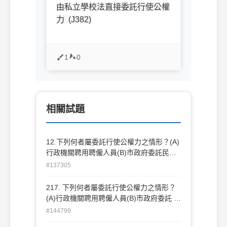
由私立學校法直接委託行使公權
力 (J382)
1
0
相關試題
12.下列何者屬委託行使公權力之情形？(A)
行政機關聘用聘僱人員(B)市政府委託民間
拖吊業者，對違規停放車輛進行拖吊(C)義
#137305
警指揮交通(D)私立學校對學生發給畢業證
書
217. 下列何者屬委託行使公權力之情形？
(A)行政機關聘用聘僱人員(B)市政府委託 民
間拖吊業者，對違規停放車輛進行拖吊(C)
#144799
義警指揮交通(D)私立學校對學生發給畢 業