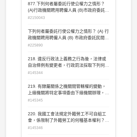
證書
877.下列何者屬委託行使公權力之情形？
(A)行政機關聘用聘僱人員 (B)市政府委託民
間拖吊業者，對違規停放車輛進行拖吊 (C)
#2150043
義警指揮交通 (D)私立學校對學生發給畢業
證書
下列何者屬委託行使公權力之情形？ (A) 行
政機關聘用聘僱人員 (B) 市政府委託民間拖
吊業者，對違規停放車輛進行拖吊 (C) 義警
#225890
指揮交通 (D) 私立學校對學生發給畢業證書
218. 違反行政法上義務之行為後，法律或
自治條例有變更者，行政罰法採取下列何
項原則？(A)從新從輕 (B)從舊從輕 (C)從舊
#145344
從重 (D)從新從重
219. 有隸屬關係之機關間管轄權的變動，
上級機關將特定事項委由下級機關辦理，
稱為：(A)委任 (B)委託 (C)干預 (D)變更
#145345
220. 我國工會法規定外籍勞工不可自組工
會，係限制了外籍勞工的何種基本權利？
(A)集會自由 (B)結社自由 (C)人身自由 (D)
#145346
財產權