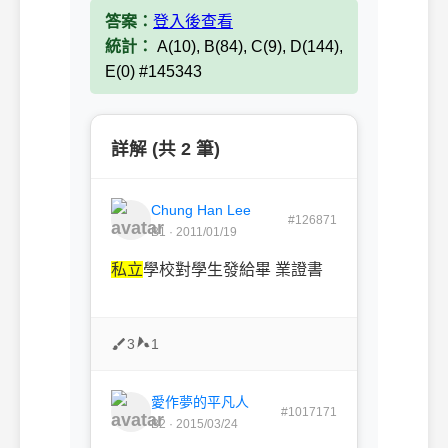
答案：
登入後查看
統計：
A(10), B(84), C(9), D(144),
E(0) #145343
詳解 (共 2 筆)
Chung Han Lee
#126871
B1 · 2011/01/19
私立
學校對學生發給畢 業證書
3
1
愛作夢的平凡人
#1017171
B2 · 2015/03/24