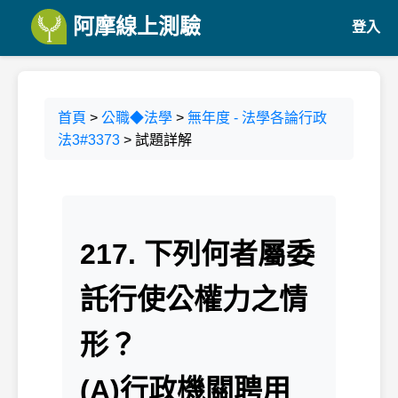
阿摩線上測驗
登入
首頁
>
公職◆法學
>
無年度 - 法學各論行政
法3#3373
> 試題詳解
217. 下列何者屬委
託行使公權力之情
形？
(A)行政機關聘用