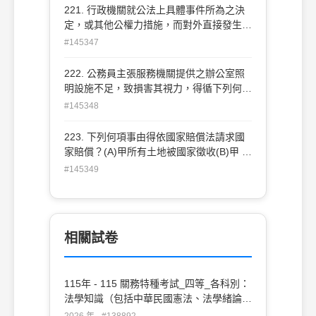
221. 行政機關就公法上具體事件所為之決
定，或其他公權力措施，而對外直接發生
法律效果之單方行政行為，稱為：(A)行政
#145347
命令 (B)行政指導 (C)行政計畫 (D)行政處
分
222. 公務員主張服務機關提供之辦公室照
明設施不足，致損害其視力，得循下列何
項程序救濟？(A)訴願 (B)復審 (C)申訴 (D)
#145348
國家賠償
223. 下列何項事由得依國家賠償法請求國
家賠償？(A)甲所有土地被國家徵收(B)甲 因
道路不平騎車摔倒受傷(C)甲因國軍演習房
#145349
屋受損(D)甲因所有違章建築被建管處 拆除
相關試卷
115年 - 115 關務特種考試_四等_各科別：
法學知識（包括中華民國憲法、法學緒論）
#138892
2026 年 · #138892