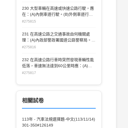
道。
230 大型車輛在高速或快速公路行駛，應
在：(A)內側車道行駛。(B)外側車道行
駛。(C)可以任意在內外側車道行駛。
#275815
231 在高速公路之交通事故由何機關處
理：(A)內政部警政署國道公路警察局。
(B)所轄縣、市政府警察機關。(C)內政部
#275816
警政署交通組。
232 在高速公路行車時突然發現車輛性能
低落，車速無法達到60公里時應：(A)迅
即進入最近交流道離開高速公路，以免被
#275817
他車追撞危險。(B)應即停車修理。(C)仍
繼續行駛。
相關試卷
113年 - 汽車法規選擇題-中文(113/11/14)
301-350#126149