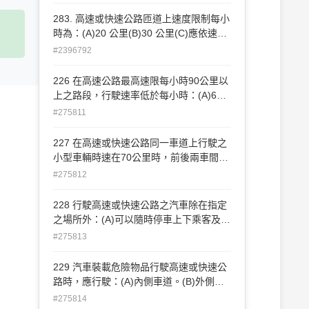
283. 高速或快速公路匝道上速度限制每小
時為：(A)20 公里(B)30 公里(C)應依速限
標誌指示。
#2396792
226 在高速公路最高速限每小時90公里以
上之路段，行駛速率低於每小時：(A)60
公里。(B)70公里。(C)80公里。 之較慢速
#275811
小型車，應行駛於外側車道。
227 在高速或快速公路同一車道上行駛之
小型車輛時速在70公里時，前後兩車間最
少距離應為：(A)15公尺。(B)25公尺。
#275812
(C)35公尺。
228 行駛高速或快速公路之汽車除在指定
之場所外：(A)可以隨時停車上下乘客及裝
卸貨物。(B)只可下乘客卸貨不可上乘客裝
#275813
貨。(C)不得停車上下乘客或裝卸貨物。
229 汽車裝載危險物品行駛高速或快速公
路時，應行駛：(A)內側車道。(B)外側車
道。(C)內外側車道均可。 並禁止變換車
#275814