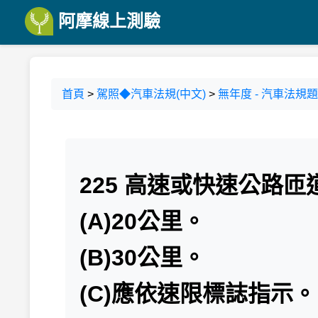
阿摩線上測驗
首頁
>
駕照◆汽車法規(中文)
>
無年度 - 汽車法規題庫
225 高速或快速公路
(A)20公里。
(B)30公里。
(C)應依速限標誌指示。