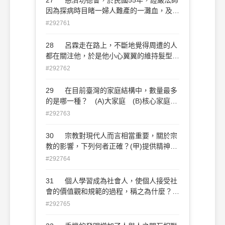
因為探病時目睹一婦人難產的一灘血，及其
他因緣而組成的濟世團體請問慈濟的宗旨精
#292761
神是什麼？ (A)禮義廉恥 (B)誠正信實
(C)智仁勇 (D)忠孝節悌
28 呂霖走在路上，不斷地覺得周遭的人
都在關注他，於是他小心翼翼的維持髮型並
且無時無刻露出迷人的笑容請問這樣自我中
#292762
心的概念稱為什麼？ (A)自我迷戀 (B)個
人不朽 (C)假想觀眾 (D)成就幻想
29 在目前臺灣的家庭結構中，數量最多
的是哪一種？ (A)大家庭 (B)核心家庭
(C)折衷家庭 (D)單親家庭
#292763
30 宗教對現代人而言相當重要，關於宗
教的影響，下列何者正確？(甲)提供精神支
持與慰藉；(乙)新興宗教都是怪力亂神，不
#292764
足為信；(丙)各教派間可能造成宗教衝突；
(丁)有助於社會秩序的維持 (戊)宗教對社
31 個人學習成為社會人，使個人接受社
會發展影響很小 (A)甲丙戊 (B)甲乙丁
會的價值觀和規範的過程，稱之為什麼？
(C)甲丙丁 (D)丙丁戊
(A)理性化 (B)公民化 (C)社會化 (D)規
#292765
範化