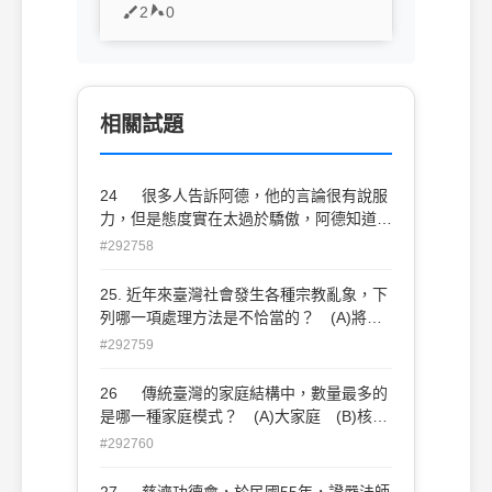
2
0
相關試題
24 很多人告訴阿德，他的言論很有說服
力，但是態度實在太過於驕傲，阿德知道後
虛心的接受並且盡力改進請問阿德的表現是
#292758
哪一種自我了解的方法？ (A)參與活動
(B)自我反省 (C)鏡中自我 (D)心理測驗
25. 近年來臺灣社會發生各種宗教亂象，下
列哪一項處理方法是不恰當的？ (A)將違
規犯法者移送法辦 (B)加強民眾對宗教的
#292759
認識 (C)鼓勵宗教團體與社會大眾多溝
通 (D)全面禁止新興宗教
26 傳統臺灣的家庭結構中，數量最多的
是哪一種家庭模式？ (A)大家庭 (B)核心
家庭 (C)折衷家庭 (D)單親家庭
#292760
27 慈濟功德會，於民國55年，證嚴法師