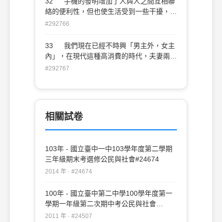
32 手機的發明增加了人與人之間互相聯
絡的便利性，但也使生活受到一些干擾，甚
至連交通法規都須配合修改請問這些改變是
#292766
受到何種因素而產生的現象？ (A)工藝技
術 (B)經濟制度 (C)政治體系 (D)外來
33 我們現在已經不時興「男主外，女主
文化
內」，在現代這種高消費的時代，夫妻兩人
都有工作才有辦法支付一個家庭的開銷請問
#292767
這樣的家庭稱為什麼？ (A)通勤家庭 (B)
重組家庭 (C)雙薪家庭 (D)隔代家庭
相關試卷
103年 - 國立臺中一中103學年度第二學期
三年級期末考選修公民與社會#24674
2014 年 · #24674
100年 - 國立臺中第二中學100學年度第一
學期一年級第二次期中考公民與社會
#24507
2011 年 · #24507