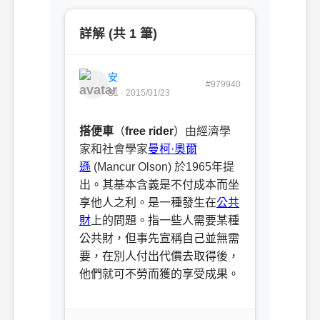
詳解 (共 1 筆)
安
#979940
B1 · 2015/01/23
搭便車
（
free rider
）
由經濟學
家和社會學家
曼柯·奧爾
遜
(Mancur Olson) 於1965年提
出
。其基本含義是不付成本而坐
享他人之利。是一種發生在
公共
財
上的問題。指一些人需要某種
公共財，但事先宣稱自己並無需
要，在別人付出代價去取得後，
他們就可不勞而獲的享受成果。