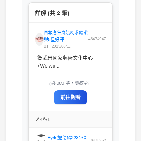
詳解 (共 2 筆)
回報考生賺奶粉求給讚
與5星好評
#6474947
B1 · 2025/06/11
衛武營國家藝術文化中心
（Weiwu...
(共 303 字，隱藏中）
前往觀看
4
1
Eyrk(邀請碼223160)
#6475252