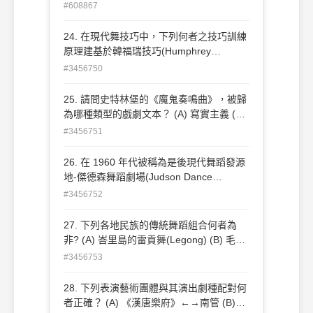
來自 哪個國家？ (A)義大利 (B)荷蘭 (C)加
#608867
拿大 (D)美國
24. 在現代舞技巧中，下列何者之技巧訓練
原理建基於韓福瑞技巧(Humphrey
Technique)之上，除了保留以擺盪與重心轉
#3456750
換的「跌落與復 原」基礎外，更加強調動
作的圓滑順暢，以及肢體各部位的分解動作
25. 請問史特林堡的《魔鬼奏鳴曲》，被歸
練習？ (A) 李蒙技巧 (B) 尤斯技巧 (C) 凡戴
為哪種類型的戲劇文本？ (A) 寫實主義 (B)
克技巧 (D) 當樂普技巧
後設戲劇 (C) 象徵主義 (D) 表現主義
#3456751
26. 在 1960 年代被稱為是後現代舞蹈發源
地-傑德森舞蹈劇場(Judson Dance
Theater)，一群舞者開啟後現代舞最重要的
#3456752
舞蹈運動下列何 者不在其中？ (A) 大衛‧
高登(David Gordon) (B) 翠莎‧布朗
27. 下列各地民族的傳統舞蹈組合何者為
(Trisha Brown) (C) 艾文‧尼可萊(Alwin
非? (A) 峇里島的雷貢舞(Legong) (B) 毛利
Nikolasis) (D) 伊凡‧瑞娜(Yvonne Rainer)
人的戰舞(Haka Dance) (C) 印度的卡達舞
#3456753
(Kathak) (D) 泰國的克差舞(Kecak)
28. 下列表演藝術團體與其演出劇種配對何
者正確？ (A) 《漢唐樂府》←→南管 (B)