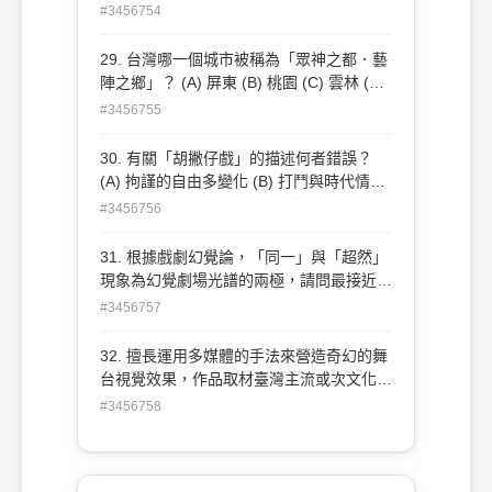
《山宛然劇團》←→皮影戲 (C) 《一心戲劇
#3456754
團》←→北管 (D) 《水磨曲集》←→京劇
29. 台灣哪一個城市被稱為「眾神之都．藝
陣之鄉」？ (A) 屏東 (B) 桃園 (C) 雲林 (D)
台南
#3456755
30. 有關「胡撇仔戲」的描述何者錯誤？
(A) 拘謹的自由多變化 (B) 打鬥與時代情節
配套 (C) 多於白天演出 (D) 有時會穿傳統戲
#3456756
服唱流行歌
31. 根據戲劇幻覺論，「同一」與「超然」
現象為幻覺劇場光譜的兩極，請問最接近
「超然」現象的為以下何種戲劇分類？ (A)
#3456757
傳奇劇 (B) 喜劇 (C) 浪漫喜劇 (D) 笑劇
32. 擅長運用多媒體的手法來營造奇幻的舞
台視覺效果，作品取材臺灣主流或次文化，
並推動《鈕扣計畫》，持續提供旅外優秀舞
#3456758
蹈人才回 鄉展演之平台的是下列哪一位舞
蹈家？ (A) 姚淑芬 (B) 許芳宜 (C) 何曉玫
(D) 布拉瑞揚