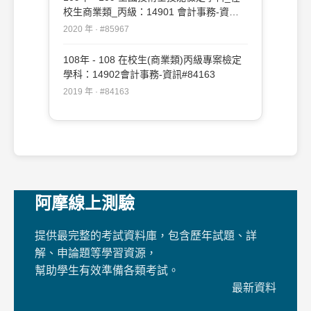
校生商業類_丙級：14901 會計事務-資訊
#85967
2020 年 · #85967
108年 - 108 在校生(商業類)丙級專案檢定
學科：14902會計事務-資訊#84163
2019 年 · #84163
阿摩線上測驗
提供最完整的考試資料庫，包含歷年試題、詳
解、申論題等學習資源，
幫助學生有效準備各類考試。
最新資料