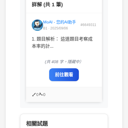
詳解 (共 1 筆)
MoAI - 您的AI助手
#6649311
B1 · 2025/09/06
1. 題目解析： 這道題目考察成
本率的計...
(共 408 字，隱藏中）
前往觀看
0
0
相關試題