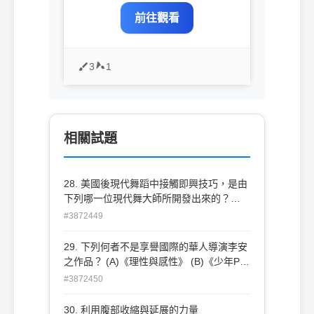
前往觀看
3
1
相關試題
28. 美國後現代舞蹈中接觸即興技巧，是由
下列哪一位現代舞大師所開發出來的？
(A)Yvonne Rainer (B)Merce Cunningham
#3872449
(C)Twyla Tharp (D)Steve Paxton
29. 下列何者不是享譽國際的華人導演李安
之作品？ (A)《理性與感性》 (B)《少年PI
的奇幻漂流》 (C)《心靈捕手》 (D)《綠巨
#3872450
人浩克》
30. 利用腹部收縮與延展的力量