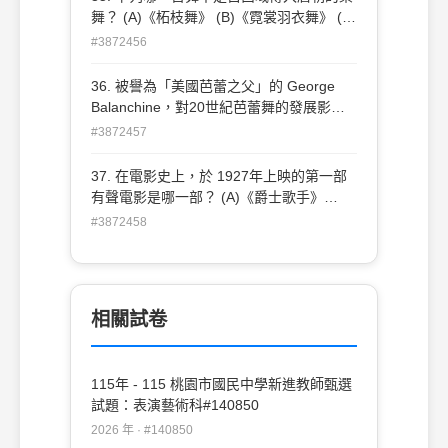
舞？ (A)《柘枝舞》 (B)《霓裳羽衣舞》 (C)
《胡旋舞》 (D)《胡騰舞》
#3872456
36. 被譽為「美國芭蕾之父」的 George
Balanchine，對20世紀芭蕾舞的發展影響
深遠，下列何者錯誤？ (A)新古典芭蕾的代
#3872457
表人物 (B)曾於法國帝國歌劇院芭蕾學校學
習舞蹈 (C)曾加入Sergei Diaghilev 的
37. 在電影史上，於 1927年上映的第一部
Ballets Russes 舞團，擔任編舞家 (D)在美
有聲電影是哪一部？ (A)《爵士歌手》
國創立的第一個芭蕾作品是《小夜曲》
（The Jazz Singer） (B)《大國民》
#3872458
（Citizen Kane） (C)《月球之旅》（A
Trip to the Moon） (D)《萬花嬉春》
（Singin' in the Rain）
相關試卷
115年 - 115 桃園市國民中學新進教師甄選
試題：表演藝術科#140850
2026 年 · #140850