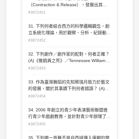
（Contraction & Release），發展出其個
人的舞蹈技法，並以美國人文或是希臘古典
#3872451
神話為編創主題的是哪一位舞蹈家？
(A)José Limón (B)Martha Graham
31. 下列何者結合西方的科學邏輯觀念，創
(C)Paul Taylor (D)William Forsythe
立系統化理論，用於觀察、分析、紀錄動作
和研究動作的理論？ (A)Mary Wigman
#3872452
(B)Rudolf Nureyev (C)Kurt Jooss
(D)Rudolf von Laban
32. 下列劇作／劇作家的配對，何者正確？
(A)《推銷員之死》／Tennessee Williams
(B)《櫻桃園》／Arthur Miller (C)《慾望街
#3872453
車》／Thornton Wilder (D)《禿頭女高音》
／Eugene Ionesco
33. 作為臺灣舞蹈的先知蔡瑞月致力於藝文
的發展，關於其事蹟下列何者錯誤？ (A)在
臺南成立第一個舞蹈社 (B)編創《苗女弄
#3872454
杯》 (C)邀請美國現代舞教師來臺教學 (D)
師從日本現代舞之父
34. 2006 年創立的青少年表演藝術聯盟進
行青少年戲劇教育，並針對青少年辦理了哪
一個戲劇節？ (A)花樣年華 (B)飛行少年 (C)
#3872455
風箏計畫 (D)青春飛揚
35. 下列哪一首舞不是自西域傳入唐朝的樂