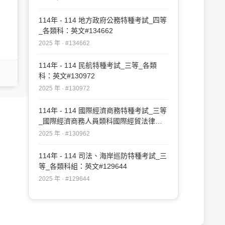
114年 - 114 地方政府公務特種考試_四等
_各類科：英文#134662
2025 年 · #134662
114年 - 114 民航特種考試_三等_各類
科：英文#130972
2025 年 · #130972
114年 - 114 國際經濟商務特種考試_三等
_國際經濟商務人員類科國際經貿法律
組：英文（含國際貿易政策與法規命令之
2025 年 · #130962
摘譯與論述）#130962
114年 - 114 司法、海岸巡防特種考試_三
等_各類科組：英文#129644
2025 年 · #129644