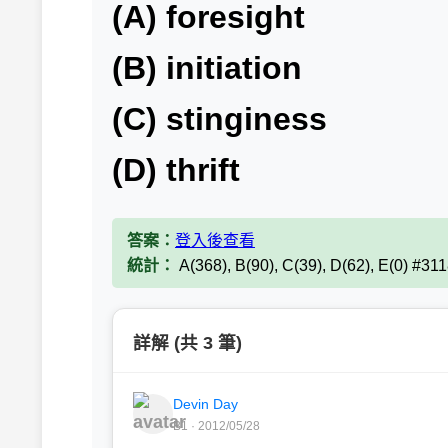
(A) foresight
(B) initiation
(C) stinginess
(D) thrift
答案：
登入後查看
統計：
A(368), B(90), C(39), D(62), E(0) #31
詳解 (共 3 筆)
Devin Day
B1 · 2012/05/28