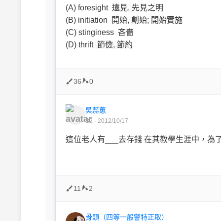
(A) foresight
遠見, 先見之明
(B) initiation
開始, 創始; 開始實施
(C) stinginess
吝嗇
(D) thrift
節儉, 節約
36
0
吳蕊蕙
B2 · 2012/10/17
這位老人有___去存錢 在其教學生涯中，
11
2
骨頭（四等一般警特正取）