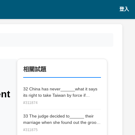
登入
相關試題
32 China has never______what it says
ent
its right to take Taiwan by force if
peaceful blandishments fail. (A)
#311874
announced (B) denounced (C)
pronounced (D) renounced
33 The judge decided to______ their
marriage when she found out the groom
had already had a wife. (A) nullify (B)
#311875