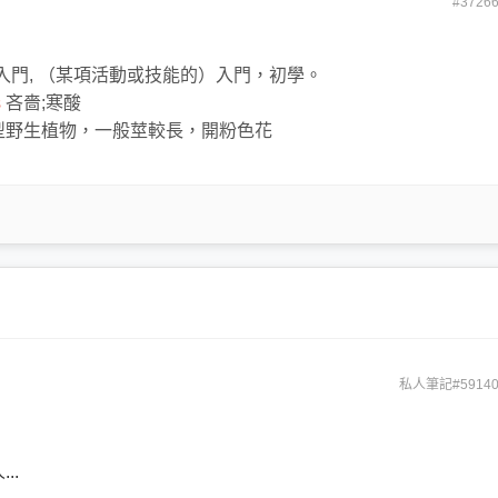
#3726
 入門, （某項活動或技能的）入門，初學。
s
吝嗇;寒酸
小型野生植物，一般莖較長，開粉色花
私人筆記#59140
..