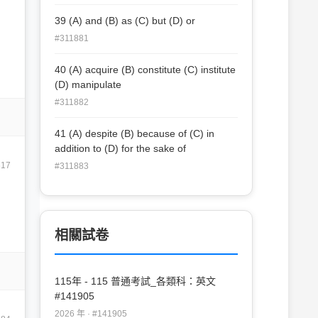
started a series of campaigns against
blend naturally and historically into their
39 (A) and (B) as (C) but (D) or
city dwellers in order to solve the
surroundings. (C) Without high walls
drought problem.
#311881
blocking modern shopping malls from
their neighborhoods, they are welcomed
40 (A) acquire (B) constitute (C) institute
in various areas. (D) To welcome people
(D) manipulate
in all areas, modern shopping malls do
not build high walls around them.
#311882
41 (A) despite (B) because of (C) in
addition to (D) for the sake of
617
#311883
相關試卷
115年 - 115 普通考試_各類科：英文
#141905
2026 年 · #141905