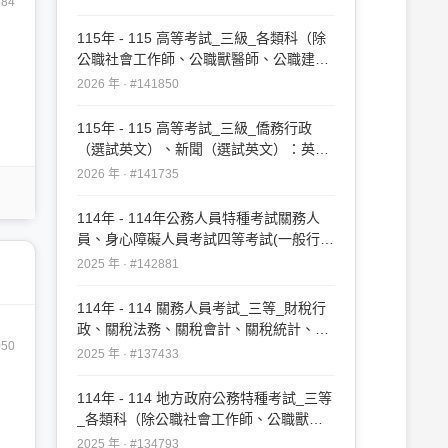
684
115年 - 115 高等考試_三級_各類科（除
公職社會工作師、公職獸醫師、公職建築
師、公職護理師、公職營養師、公職食品
2026 年 · #141850
技師、公職藥師外）：英文#141850
115年 - 115 高等考試_三級_僑務行政
（選試英文）、新聞（選試英文）：英文
（包括作文、翻譯與應用文）#141735
2026 年 · #141735
114年 - 114年公務人員特種考試關務人
員、身心障礙人員考試四等考試(一般行
政、關稅會計、關稅統計、資訊處理、機
2025 年 · #142881
械工程、電機工程、化學 工程、紡織工程
（選試英文）#142881
114年 - 114 關務人員考試_三等_財稅行
政、關稅法務、關稅會計、關稅統計、資
50
訊處理、機械工程、電機工程、化學工
2025 年 · #137433
程、紡織工程、輻射安全技術工程、藥事
（選試英文）：外國文（英文）#137433
114年 - 114 地方政府公務特種考試_三等
_各類科（除公職社會工作師、公職獸醫
師、公職建築師外）：英文#134793
2025 年 · #134793