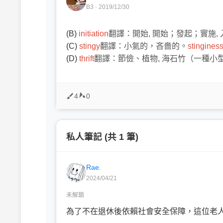
B3 · 2019/12/30
(B)
initiation
翻譯：開始, 開始；發起；實施,
(C)
stingy
翻譯：小氣的，吝嗇的。
stingines
(D)
thrift
翻譯：節儉、
植物, 海石竹（一種
4
0
私人筆記 (共 1 筆)
Rae.
2024/04/21
未解鎖
為了不在退休後依賴社會安全保障，這位老人.