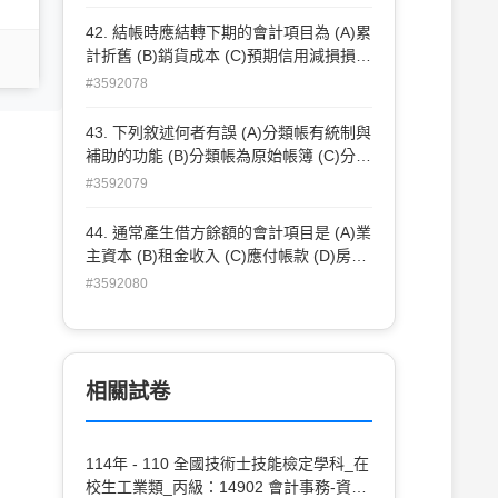
菸專線 0800-63-63-63，取得相關建議與
協助 (B)建議他到醫療院所、社區藥局找
42. 結帳時應結轉下期的會計項目為 (A)累
藥物戒菸 (C)戒菸是自己意願的問題，想
計折舊 (B)銷貨成本 (C)預期信用減損損失
戒就可以戒了不用尋求協助 (D)建議他參
(D)處分不動產、廠房及設備利益
#3592078
加醫院或衛生所辦理的戒菸班
43. 下列敘述何者有誤 (A)分類帳有統制與
補助的功能 (B)分類帳為原始帳簿 (C)分類
帳是主要帳簿 (D)分類帳是編表的重要資
#3592079
料
44. 通常產生借方餘額的會計項目是 (A)業
主資本 (B)租金收入 (C)應付帳款 (D)房屋
及建築成本
#3592080
相關試卷
114年 - 110 全國技術士技能檢定學科_在
校生工業類_丙級：14902 會計事務-資訊