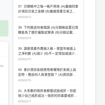
額少$5,000 (C)借方較貸方多$5,000 (D)
貸方較借方多$5,000
37. 分類帳中之每一帳戶用來 (A)彙總同會
計項目交易之金額 (B)彙總資產交易之金
額 (C)所有會計項目名稱與餘額之列表 (D)
#3592073
彙總損益交易之金額
38. 下列敘述何者錯誤 (A)分類帳設置日頁
欄是為了便於編製試算表 (B)分錄記載於
日記簿後再過入分類帳 (C)日記簿之類頁
#3592074
欄為分類帳之頁數 (D)分類帳之日頁欄為
日記簿之頁數
39. 誤將資產作費損入帳，使當年帳面上
之淨利數 (A)減少 (B)不一定增加或減少
(C)增加 (D)不變
#3592075
784
40. 會計資訊系統使用者權限於系統上設
定時，應由何人負責登錄？ (A)資訊部門
人員 (B)總經理 (C)使用者本身 (D)會計主
#3592076
管
41. 大多數的吸菸者都嘗試過戒菸，但是
很少自己戒菸成功。吸菸的同事要戒菸，
怎樣建議他是無效的？ (A)鼓勵他撥打戒
#3592077