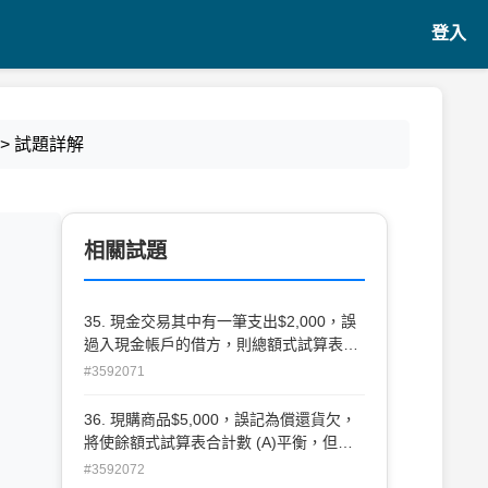
登入
> 試題詳解
相關試題
35. 現金交易其中有一筆支出$2,000，誤
過入現金帳戶的借方，則總額式試算表
(A)借方少計$2,000，貸方多計$2,000 (B)
#3592071
借方多計$2,000，貸方少計$2,000 (C)借
方、貸方各多$2,000 (D)借方、貸方各少
36. 現購商品$5,000，誤記為償還貨欠，
$2,000
將使餘額式試算表合計數 (A)平衡，但較
正確金額多$5,000 (B)平衡，但較正確金
#3592072