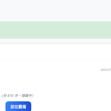
#6816
(共 879 字，隱藏中）
前往觀看