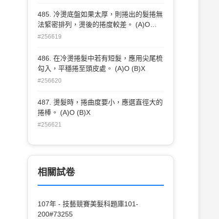
485. 冷燙底盤如果太厚，則捲出的髮捲無
法緊密排列，燙後的捲度較差。 (A)O
(B)X
#256619
486. 在冷燙捲髮中若有短髮，應用尖尾梳
勾入，平穩捲至頭皮處。 (A)O (B)X
#256620
487. 燙髮時，捲曲度要小，應選直徑大的
捲棒。 (A)O (B)X
#256621
相關試卷
107年 - 技藝競賽美髮科題庫101-
200#73255