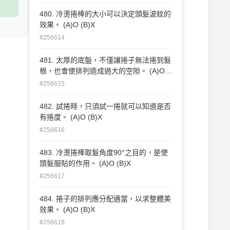
480. 冷燙捲棒的大小可以決定頭髮波紋的
效果。 (A)O (B)X
#256614
481. 太厚的底盤，不僅讓捲子無法捲到髮
根，也會使排列造成過大的空隙。 (A)O
(B)X
#256615
482. 試捲時，只須試一捲就可以知道是否
有捲度。 (A)O (B)X
#256616
483. 冷燙捲棒取髮角度90°之目的，是使
頭髮服貼的作用。 (A)O (B)X
#256617
484. 捲子的排列應分配適當，以求整體美
效果。 (A)O (B)X
#256618