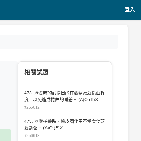
登入
相關試題
478. 冷燙時的試捲目的在觀察頭髮捲曲程
度，以免造成捲曲的偏差。 (A)O (B)X
#256612
479. 冷燙捲髮時，橡皮圈使用不當會使頭
髮斷裂。 (A)O (B)X
#256613