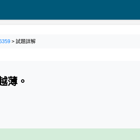
359
> 試題詳解
就越薄。