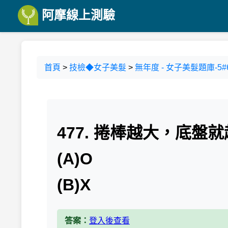
阿摩線上測驗
首頁
>
技檢◆女子美髮
>
無年度 - 女子美髮題庫-5#6
477. 捲棒越大，底盤
(A)O
(B)X
答案：
登入後查看