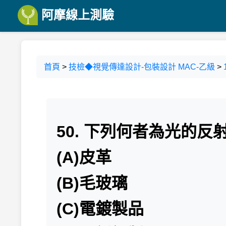
阿摩線上測驗
首頁
>
技檢◆視覺傳達設計-包裝設計 MAC-乙級
>
50. 下列何者為光的
(A)皮革
(B)毛玻璃
(C)電鍍製品