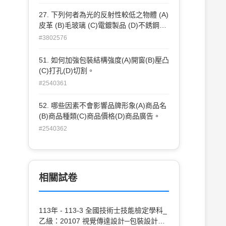
27. 下列何者為光的反射性較低之物體 (A)
皮革 (B)毛玻璃 (C)電鍍製品 (D)不銹鋼製
品 。
#3802576
51. 如何加強包裝結構強度(A)開窗(B)壓凸
(C)打孔(D)切割。
#2540361
52. 哪些因素不會影響品牌形象(A)商品名
(B)商品種類(C)商品價格(D)商品廣告。
#2540362
相關試卷
113年 - 113-3 全國技術士技能檢定學科_
乙級：20107 視覺傳達設計─包裝設計