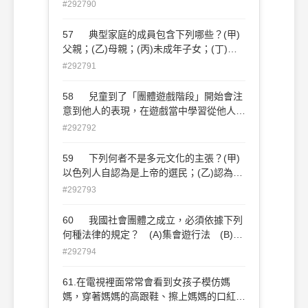
綠色和平組織 (D)中華郵政公司
#292790
57 典型家庭的成員包含下列哪些？(甲)
父親；(乙)母親；(丙)未成年子女；(丁)祖
父母；(戊)叔叔伯伯 (A)甲丁戊 (B)甲乙
#292791
丁 (C)丙丁戊 (D)甲乙丙
58 兒童到了「團體遊戲階段」開始會注
意到他人的表現，在遊戲當中學習從他人的
角度看自己，這是受到什麼觀念的影響？
#292792
(A)概括化他人 (B)重要團體 (C)重要他
人 (D)參考團體
59 下列何者不是多元文化的主張？(甲)
以色列人自認為是上帝的選民；(乙)認為文
化是相對的，並無優劣；(丙)達爾文的「優
#292793
勝劣敗、適者生存」觀念；(丁)成立原住民
自治區 (A)甲丙 (B)乙丁 (C)甲乙 (D)
60 我國社會團體之成立，必須依據下列
丙丁
何種法律的規定？ (A)集會遊行法 (B)公
平交易法 (C)人民團體法 (D)民事訴訟法
#292794
61.在電視裡面常常會看到女孩子模仿媽
媽，穿著媽媽的高跟鞋、擦上媽媽的口紅，