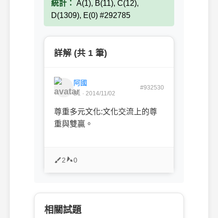
統計：
A(1), B(11), C(12),
D(1309), E(0) #292785
詳解 (共 1 筆)
阿國
#932530
B1 · 2014/11/02
尊重多元文化:文化交流上的尊
重與雙贏。
2
0
相關試題