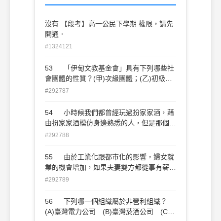
沒有 【段考】高一公民下學期 權限，請先
開通．
#1324121
53 「伊甸文教基金會」具有下列哪些社
會團體的性質？(甲)次級團體；(乙)初級團
體；(丙)志願團體；(丁)正式團體；(戊)非
#292787
志願團體 (A)甲丙戊 (B)甲丙丁 (C)乙
丙丁 (D)乙丙戊
54 小時候我們都曾經玩過扮家家酒，藉
由扮家家酒模仿身邊熟悉的人，但是那個時
期的我們都只在意自己扮演的角色，並不會
#292788
注意到他人的表現這樣的遊戲在米德的兒童
社會化理論中，是屬於哪一個階段？ (A)
55 由於工業化跟都市化的影響，婦女就
創作遊戲階段 (B)模仿階段 (C)團體遊戲
業的機會增加，如果夫妻雙方都從事有薪資
階段 (D)遊戲階段
的工作，這樣的家庭稱為什麼？ (A)新三
#292789
代家庭 (B)雙薪家庭 (C)通勤家庭 (D)
重組家庭
56 下列哪一個組織屬於非營利組織？
(A)臺灣電力公司 (B)臺灣菸酒公司 (C)