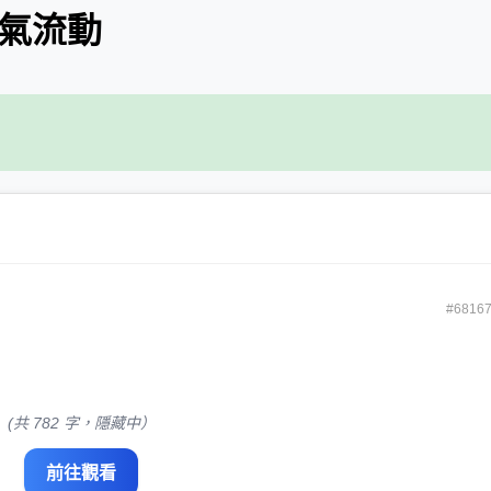
空氣流動
#6816
(共 782 字，隱藏中）
前往觀看