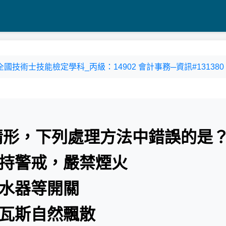
3-3 全國技術士技能檢定學科_丙級：14902 會計事務─資訊#131380
之情形，下列處理方法中錯誤的是
保持警戒，嚴禁煙火
熱水器等開關
讓瓦斯自然飄散