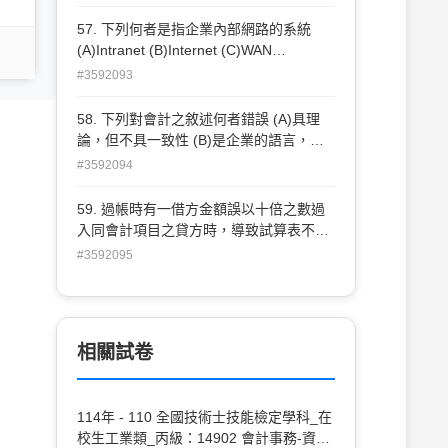
熱水器等開關 (C)緩慢地打開門窗，讓瓦
斯自然飄散 (D)開啟電風扇，加強空氣流
57. 下列何者是指企業內部網路的系統
動。
(A)Intranet (B)Internet (C)WAN
(D)Extranet
#3592093
58. 下列對會計之敘述何者錯誤 (A)具理
論，但不具一致性 (B)是企業的語言，並
將資料予以數量化 (C)是企業經營的一種
#3592094
程序或手段 (D)目的在協助資料使用者從
事經濟性的決策
59. 過帳時有一借方金額誤以十倍之數過
入同會計項目之貸方時，導致試算表不能
平衡，其貸方大於借方之數 (A)可以用 9
#3592095
除盡求得錯誤金額 (B)可以用 5 除盡求得
錯誤金額 (C)可以用 11 除盡求得錯誤金額
(D)可以用 7 除盡求得錯誤金額
相關試卷
114年 - 110 全國技術士技能檢定學科_在
校生工業類_丙級：14902 會計事務-資訊