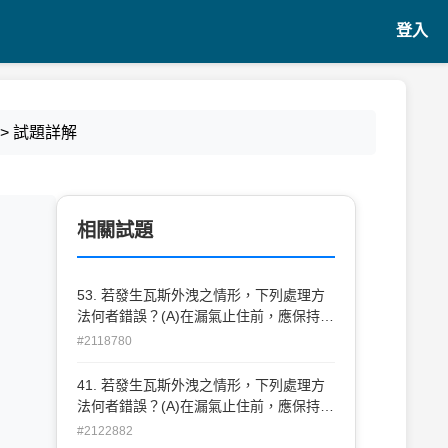
登入
> 試題詳解
相關試題
？
53. 若發生瓦斯外洩之情形，下列處理方
法何者錯誤？(A)在漏氣止住前，應保持警
戒，嚴禁煙火(B)應 先關閉瓦斯爐或熱水
#2118780
器等開關(C)緩慢地打開門窗，讓瓦斯自然
飄散(D)開啟電風扇，加強空氣流動。
41. 若發生瓦斯外洩之情形，下列處理方
法何者錯誤？(A)在漏氣止住前，應保持警
戒，嚴禁煙火(B)應先 關閉瓦斯爐或熱水
#2122882