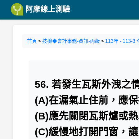
阿摩線上測驗
首頁
>
技檢◆會計事務-資訊-丙級
>
113年 - 11
56. 若發生瓦斯外洩
(A)在漏氣止住前，應
(B)應先關閉瓦斯爐或
(C)緩慢地打開門窗，