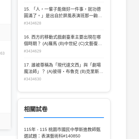
15. 「人，一輩子能做好一件事，就功德
圓滿了。」是出自於屏風表演班那一齣戲
的經典台詞？ (A)《女兒紅》 (B)《西出陽
#3434628
關》 (C)《莎姆雷特》 (D)《京劇啟示
錄》。
16. 西方的移動式戲劇臺車主要出現在哪
個時期？ (A)羅馬 (B)中世紀 (C)文藝復興
時期 (D)二次大戰後。
#3434629
263
17. 誰被尊稱為「現代達文西」與「劇場
魔法師」？ (A)彼得・布魯克 (B)克里斯多
福・魯賓 (C)羅伯・勒帕吉 (D)狄奧多羅
#3434630
斯・特爾左布勒斯。
相關試卷
115年 - 115 桃園市國民中學新進教師甄
選試題：表演藝術科#140850