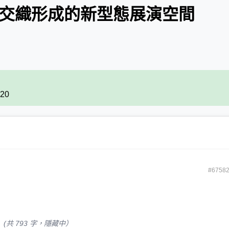
面交織形成的新型態展演空間
620
#6758
(共 793 字，隱藏中）