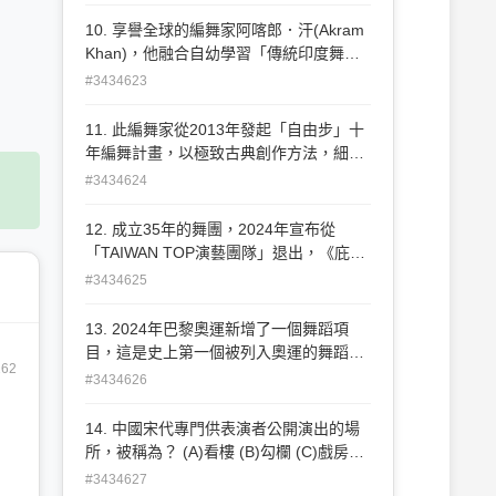
10. 享譽全球的編舞家阿喀郎．汗(Akram
Khan)，他融合自幼學習「傳統印度舞
蹈」與西方當代舞蹈，創造出獨特的風
#3434623
格，請問他學習的「傳統印度舞蹈」為？
(A)曼尼普利(Manipuri) (B)婆羅多(Bharat
11. 此編舞家從2013年發起「自由步」十
Natyam) (C)卡達克(Kathak) (D)卡達卡利
年編舞計畫，以極致古典創作方法，細密
(Kathakali)。
刻畫每位舞者形體。今年2025年迎來「自
#3434624
由步」系列最終章，此編舞家為？ (A)蘇
威嘉 (B)蔡博丞 (C)周書毅 (D)陳武康。
12. 成立35年的舞團，2024年宣布從
「TAIWAN TOP演藝團隊」退出，《庇護
所》成為最後一齣新作，往後以「舞蹈欣
#3434625
賞推廣」走入校園，深耕藝術教育，此舞
團為？ (A)舞蹈空間 (B)世紀當代舞團 (C)
13. 2024年巴黎奧運新增了一個舞蹈項
三十舞蹈劇場 (D)古名伸舞蹈團。
目，這是史上第一個被列入奧運的舞蹈項
262
目，請問這個舞蹈項目為？ (A)Breaking
#3434626
(B)Popping (C)Locking (D)Waacking。
14. 中國宋代專門供表演者公開演出的場
所，被稱為？ (A)看樓 (B)勾欄 (C)戲房
(D)腰棚。
#3434627