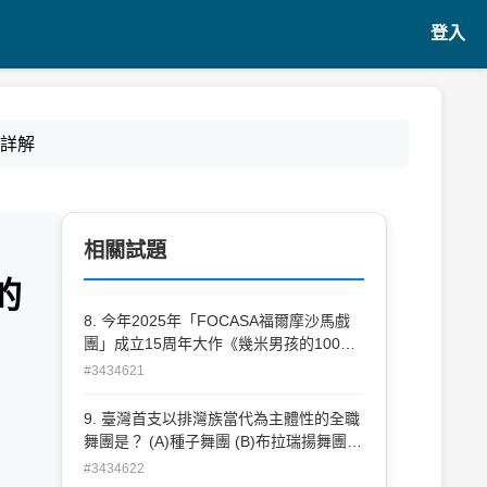
登入
題詳解
相關試題
的
8. 今年2025年「FOCASA福爾摩沙馬戲
團」成立15周年大作《幾米男孩的100次
勇敢》，是臺灣第一齣馬戲帳篷定目劇，
#3434621
此齣的導演為？ (A)朱宗慶 (B)林懷民 (C)
吳念真 (D)黎煥雄。
9. 臺灣首支以排灣族當代為主體性的全職
舞團是？ (A)種子舞團 (B)布拉瑞揚舞團
(C)原舞者 (D)蒂摩爾古薪舞集。
#3434622