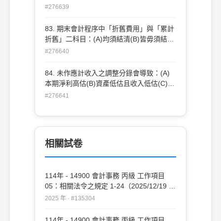
個資產負債表科目以及一個損益表科目(D)
#276639
不影響損益表科目。
83. 期末會計程序中「折舊費用」與「累計
折舊」二科目：(A)均須結清(B)皆毋須結帳
(C)同時出現在調整後及結帳後試算表(D)同
#276640
時出現在調整後試算表。
84. 未作應計收入之調整分錄會導致：(A)
本期淨利高估(B)資產低估且收入低估(C)負
債低估且收入低估(D)負債高估且收入低
#276641
估。
相關試卷
114年 - 14900 會計事務 丙級 工作項目
05：相關法令之規定 1-24（2025/12/19 更
新）#135304
2025 年 · #135304
114年 - 14900 會計事務 丙級 工作項目