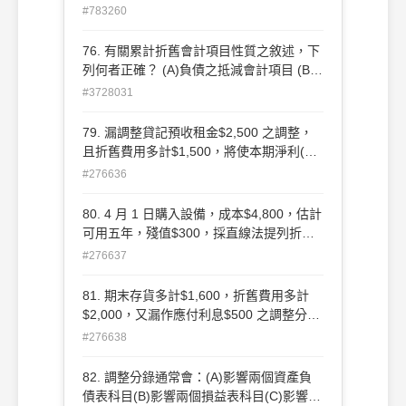
上列為總資產之減項(C)增加 時應記入借方
#783260
(D)正常餘額為貸餘。
76. 有關累計折舊會計項目性質之敘述，下
列何者正確？ (A)負債之抵減會計項目 (B)
在資產負債表上列為總資產之減項 (C)增加
#3728031
時應記入借方 (D)正常餘額為貸餘 。
79. 漏調整貸記預收租金$2,500 之調整，
且折舊費用多計$1,500，將使本期淨利(A)
多計$4,000(B)多計$1,000(C)少計
#276636
$1,000(D)少計$4,000。
80. 4 月 1 日購入設備，成本$4,800，估計
可用五年，殘值$300，採直線法提列折
舊，則當年之折舊費用為：
#276637
(A)$675(B)$720(C)$900(D)$960。 20
81. 期末存貨多計$1,600，折舊費用多計
$2,000，又漏作應付利息$500 之調整分
錄，將使本期淨利(A)多計$100(B)少計
#276638
$900(C)少計$3,100(D)少計$4,100。
82. 調整分錄通常會：(A)影響兩個資產負
債表科目(B)影響兩個損益表科目(C)影響一