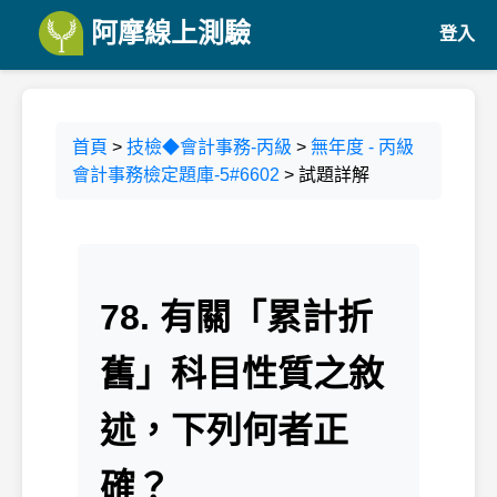
阿摩線上測驗
登入
首頁
>
技檢◆會計事務-丙級
>
無年度 - 丙級
會計事務檢定題庫-5#6602
> 試題詳解
78. 有關「累計折
舊」科目性質之敘
述，下列何者正
確？