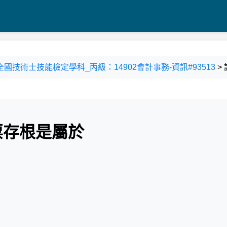
9-3 全國技術士技能檢定學科_丙級：14902會計事務-資訊#93513
>
票存根是屬於