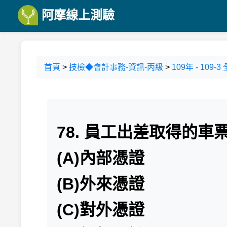
阿摩線上測驗
首頁
>
技檢◆會計事務-資訊-丙級
>
109年 - 10
78. 員工出差取得的車
(A)內部憑證
(B)外來憑證
(C)對外憑證