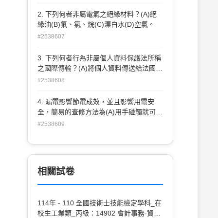
2. 下列何者非屬電氣之絕緣材料？(A)絕
緣油(B)氟、氯、烷(C)漂白水(D)空氣。
#2538607
3. 下列何者行為非屬個人資料保護法所稱
之國際傳輸？(A)將個人資料傳送給法國的
人事部門(B)將個人 資料傳送給經濟部(C)
#2538608
將個人資料傳送給日本的委託公司(D)將個
人資料傳送給美國的分公司。
4. 漏電影響節電成效，並且影響用電安
全，簡易的查修方法為(A)用手碰觸就可以
知道有無漏電(B)電氣 材料行買支驗電起
#2538609
子，碰觸電氣設備的外殼，就可查出漏電
與否(C)看電費單有無紀錄(D)用三用電表
檢查。
相關試卷
114年 - 110 全國技術士技能檢定學科_在
校生工業類_丙級：14902 會計事務-資訊