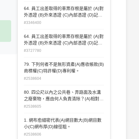
64. 員工出差取得的車票存根是屬於 (A)對
外憑證 (B)外來憑證 (C)內部憑證 (D)記帳
憑證 。
#3346400
64. 員工出差取得的車票存根是屬於 (A)對
外憑證 (B)外來憑證 (C)內部憑證 (D)記帳
憑證 。
#3727780
79. 下列何者不是無形資產(A)應收帳款(B)
商標權(C)特許權(D)專利權。
#2538604
80. 四公尺以內之公共巷、弄路面及水溝
之廢棄物，應由何人負責清除？(A)相對戶
或相鄰戶分別各半清 除(B)環保志工(C)清
#2538605
潔隊(D)里辦公處。
1. 網布愈細密代表(A)網目數大(B)網目數
小(C)網布厚(D)線徑粗。
#2538606