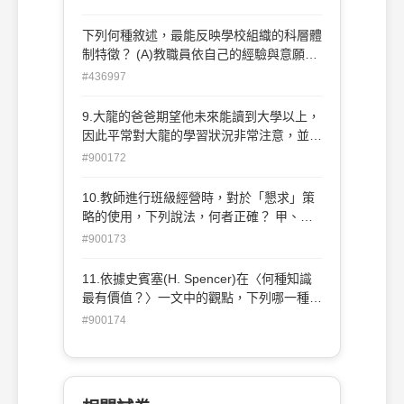
作採協調方式分派 (C)教學系統與行政系統
職位間的層級彈性運作 (D)教職員的任用皆
下列何種敘述，最能反映學校組織的科層體
依能力、專業資格與法定聘任程序辦理
制特徵？ (A)教職員依自己的經驗與意願，
獨立行事 (B)學校的教學與行政工作採協調
#436997
方式分派 (C)教學系統與行政系統職位間的
層級能彈性運作 (D)教職員的任用皆依能
9.大龍的爸爸期望他未來能讀到大學以上，
力、專業資格與法定聘任程序辦理
因此平常對大龍的學習狀況非常注意，並指
導他寫作 業。依據以上描述，下列選項何
#900172
者較正確？ (A)大龍擁有布迪爾(P.
Bourdieu)所提出的文化資本 (B)大龍擁有
10.教師進行班級經營時，對於「懇求」策
柯爾曼(J. Coleman)所提出的社會資本 (C)
略的使用，下列說法，何者正確？ 甲、較
大龍擁有布迪爾(P. Bourdieu)所提出的經濟
適用於輕微的違規行為 乙、會擴大師生間
#900173
資本 (D)大龍擁有柯爾曼(J. Coleman)所提
的社會距離 丙、為了改變學生的態度而使
出的財物資本
用 丁、委婉要求學生表現符合教師期望的
11.依據史賓塞(H. Spencer)在〈何種知識
行為 (A)甲乙丙 (B)乙丙丁 (C)甲乙丁 (D)甲
最有價值？〉一文中的觀點，下列哪一種知
丙丁
識的價值最高？ (A)公民責任 (B)直接保己
#900174
(C)間接保己 (D)閒暇樂趣