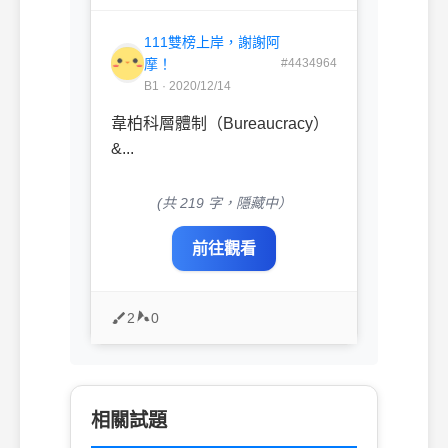
111雙榜上岸，謝謝阿
摩！
#4434964
B1 · 2020/12/14
韋柏科層體制（Bureaucracy）
&...
(共 219 字，隱藏中）
前往觀看
2
0
相關試題