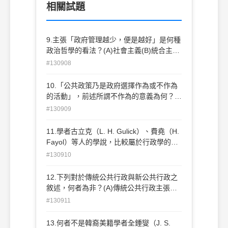
相關試題
9.主張「政府管理越少，便是越好」是何種
政治哲學的看法？(A)社會主義(B)統合主義
(C)保守主義(D)自由放任主義
#130908
10.「公共政策乃是政府選擇作為或不作為
的活動」，前述所謂不作為的意義為何？
(A)政府消極不採取任何行動(B)政府制訂法
#130909
令阻止人民某些行為(C)政府對人民施以懲
罰(D)政府制訂政策鼓勵人民採取某些行動
11.學者古立克（L. H. Gulick）、費堯（H.
Fayol）等人的學說，比較屬於行政學的那
一個層面？(A)政治(B)政策(C)管理(D)倫理
#130910
12.下列對於傳統公共行政與新公共行政之
敘述，何者為非？(A)傳統公共行政主張政
治行政二分，新公共行政強調政治與行政的
#130911
交互關係(B)傳統公共行政與新公共行政皆
相當重視行政中立(C)傳統公共行政強調集
13.何者不是韓裔美籍學者全鍾燮（J. S.