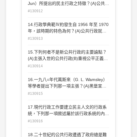
權與控制，新公共行政強調分權與參與(D)
Jun）所提出的民主行政之特徵？(A)公共利
傳統公共行政強調在充裕資源下達成組織成
益的表達(B)開放性(C)參與(D)效率
#130912
長，新公共行政為在有限資源下追求卓越
14.行政學典範Ⅳ約發生自 1956 年至 1970
年，該時期的特色為何？(A)公共行政就是
公共行政(B)行政原則的確立(C)公共行政即
#130913
管理學(D)政治與行政的分立
15.下列何者不是新公共行政的主要論點？
(A)主張入世的公共行政(B)重視公平正義
(C)主張適應環境的動盪不安(D)強調價值中
#130914
立
16.一九八○年代萬斯來（G. L. Wamsley）
等學者提出下列那一項主張？(A)黑堡宣言
(B)知識經濟(C)社會資本(D)全球化趨勢
#130915
17.現代行政工作要建立民主人文的行政系
統，下列那一項敘述屬於該行政系統的內
涵？(A)將人當機器看待(B)以監督制裁代替
#130916
積極激勵的管理(C)尊重權威，集中管理(D)
權力分享，人人負責
18.二十世紀的公共行政遭遇了政府總是難