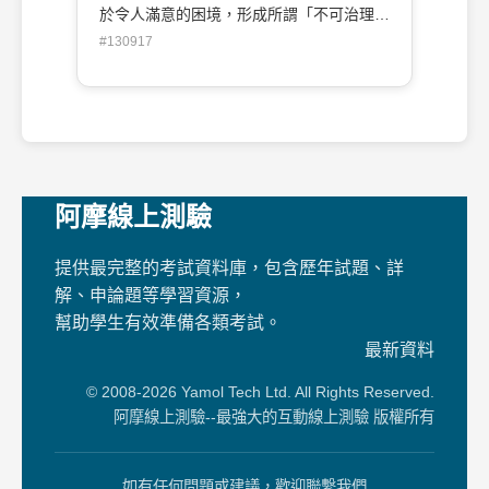
於令人滿意的困境，形成所謂「不可治理」
（ungovernability），下列那一項是主要原
#130917
因之一？(A)民眾對於政府期望過高(B)政府
的權威升高(C)公務人員數量增加(D)政府機
關數量的增加
阿摩線上測驗
提供最完整的考試資料庫，包含歷年試題、詳
解、申論題等學習資源，
幫助學生有效準備各類考試。
最新資料
© 2008-2026 Yamol Tech Ltd. All Rights Reserved.
阿摩線上測驗--最強大的互動線上測驗 版權所有
如有任何問題或建議，歡迎聯繫我們