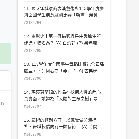
11. 國立頭城家商表演藝術科113學年度參
與全國學生創意戲劇比賽「軌畫」榮獲特
優，請問參與現代偶戲類哪一組： (A) 手
#3439794
套偶戲組 (B) 光影偶戲組 (C) 綜合偶戲組
(D) 布袋戲組
12. 電影史上第一個攝影棚是由愛迪生所
建造，取名為？ (A) 白約翰 (B) 黑瑪麗
(C) 紅鸚鵡 (D) 紫羅蘭
#3439795
13. 113學年度全國學生舞蹈比賽包含四種
類型，下列何者為「非」？ (A) 古典舞
(B) 民俗舞 (C) 現代舞 (D) 芭蕾舞
#3439796
14. 瑪莎葛蘭姆的作品在挖掘人性的內心
真實面，她認為「人類的生命之樹」是什
419
麼？ (A) 關節 (B) 神經 (C) 脊髓 (D) 五官
#3439797
15. 藝術的類別方面，以感覺做分類標
準，舞蹈較偏向有一類藝術： (A) 時間藝
術 (B) 綜合藝術 (C) 空間藝術 (D) 羈絆藝
#3439798