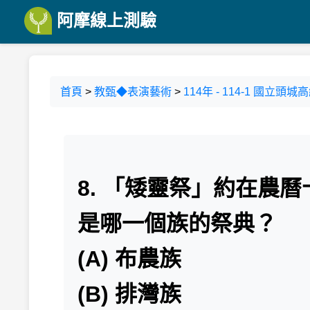
阿摩線上測驗
首頁
>
教甄◆表演藝術
>
114年 - 114-1 國
8. 「矮靈祭」約在農
是哪一個族的祭典？
(A) 布農族
(B) 排灣族