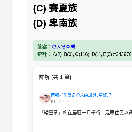
(C) 賽夏族
(D) 卑南族
答案：
登入後查看
統計：
A(2), B(0), C(116), D(1), E(0) #34397
詳解 (共 1 筆)
回報考生賺奶粉求給讚與5星好評
B1 · 2025/05/20
「矮靈祭」約在農曆十月舉行，是原住民以舞.