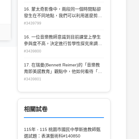
術
16. 蒙太奇影像中，兩段同一個時間點卻
發生在不同地點，我們可以利用甚麼剪接
手法將之表現？ (A) 平行剪接 (B) 順序剪
#3439799
接 (C) 連戲剪接 (D) 旁跳剪接
16. 一位音樂教師意識到目前課堂上學生
參與度不高，決定進行哲學性探究來調整
教學策略。以下哪一種做法最符合 音樂教
#3439800
育哲學探究的應用精神？ (A)增加課堂考
試次數以提升成績表現。 (B)搜集他校教
17. 在瑞曼(Bennett Reimer)的「音樂教
案並直接套用於課堂上。 (C)分析學生對
育即美感教育」觀點中，他如何看待「藝
音樂創作過程的態度與價值觀。 (D)仿效
術作品的審美經驗」在音樂教育中的 角
#3439801
網紅音樂教師的教學風格來吸引學生。
色？ (A)藝術作品的審美經驗是次要的，
應該重視技能訓練。 (B)審美經驗應該是
為了建立學生對音樂技術的理解和應用。
(C)藝術作品的審美經驗是核心，應該強調
相關試卷
學生的感知能力及情感反應的發展。 (D)
審美經驗主要是讓學生了解不同音樂作品
的文化背景和歷史意涵。
115年 - 115 桃園市國民中學新進教師甄
選試題：表演藝術科#140850