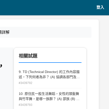
登入
題詳解
相關試題
，
9. TD (Technical Director) 的工作內容描
述，下列何者為非？ (A) 協調各部門及解
決技術部門在製作期間遭遇問題 (B) 演出
#3439792
中是舞台上與後台管理者及指揮者 (C) 需
控管製作流程的進度 (D) 負責與創作部門
10. 原住民一般生活舞蹈，女性的頭髮舞
進行溝通
與竹竿舞，是哪一族群？ (A) 邵族 (B) 阿
美族 (C) 達悟族 (D) 排灣族
#3439793