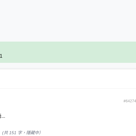
91
#6427
..
(共 151 字，隱藏中）