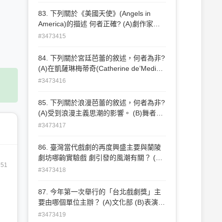
藝術理念以宣言 (manifesto)的形式刊出說
明。 (C)荒謬戲劇(Theatre of the Absurd)
83. 下列關於《美國天使》(Angels in
是一群有組織的藝術家，集體行動的美學
America)的描述 何者正確? (A)劇作家是
運動。 (D)義大利未來主義(Italian
亞瑟米勒(Arthur Miller)。 (B)劇本以超現
#3473415
Futurism)擁抱科技進步帶來的文明變革。
實的方式，重新詮釋美國英雄主題。 (C)
劇本透過美國男同志的愛滋危機，批判美
84. 下列關於宮廷芭蕾的敘述，何者為非?
國國家意識形態。 (D)本劇曾獲得奧斯卡
(A)在凱薩琳梅蒂奇(Catherine de’Medici)
金像獎。
的引領下進入法國。 (B)起源於義大利文
#3473416
藝復興時期的宮廷。 (C)法王路易十四
(Louis XIV)借其塑造自身君主形象。 (D)
85. 下列關於浪漫芭蕾的敘述，何者為非?
《仙女》(La Sylphida)是重要舞劇。
(A)受到浪漫主義思潮的影響。 (B)舞者穿
著傳統芭蕾連衣短裙 tutu。 (C)主題常常
#3473417
有愛情與魔幻素材。 (D)《吉賽爾》
(Giselle)是重要舞劇。
86. 臺灣當代戲劇的再度興盛主要與蘭陵
劇坊哪齣實驗戲 劇引發的風潮有關？ (A)
751
《暗戀桃花源》 (B)《演員實驗教室》 (C)
#3473418
《荷珠新配》 (D)《京劇啟示錄》
87. 今年第一次舉行的「台北戲劇獎」主
要由哪個單位主辦？ (A)文化部 (B)表演藝
術聯盟 (C)國家表演藝術中心 (D)台北市文
#3473419