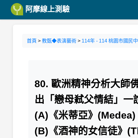
阿摩線上測驗
首頁
>
教甄◆表演藝術
>
114年 - 114 桃園市
80. 歐洲精神分析大師佛洛
出「戀母弒父情結」一
(A)《米蒂亞》(Medea)
(B)《酒神的女信徒》(The