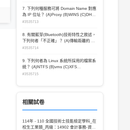
7. 下列何種服務可將 Domain Name 對應
為 IP 位址？ (A)Proxy (B)WINS (C)DHCP
(D)DNS。
#3535713
8. 有關藍芽(Bluetooth)技術特性之敘述，
下列何者「不正確」？ (A)傳輸距離約 10
公尺 (B)使用 2.4GHz頻段 (C)低功率 (D)
#3535714
傳輸速率約為 10Mbps。
9. 下列何者為 Linux 系統所採用的檔案系
統？ (A)NTFS (B)vms (C)XFS
(D)HTFS。
#3535715
相關試卷
114年 - 110 全國技術士技能檢定學科_在
校生工業類_丙級：14902 會計事務-資訊