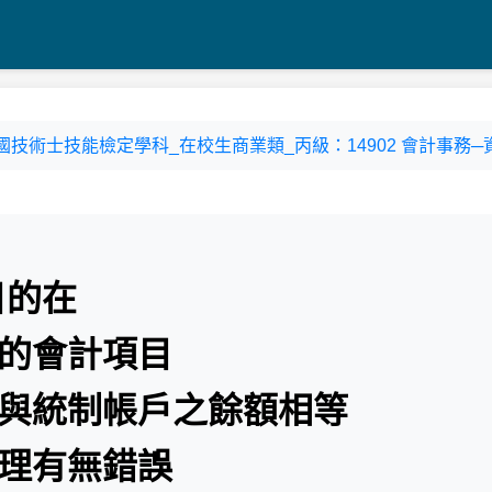
14 全國技術士技能檢定學科_在校生商業類_丙級：14902 會計事務─資
目的在
當的會計項目
否與統制帳戶之餘額相等
處理有無錯誤