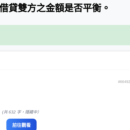
戶借貸雙方之金額是否平衡。
#6649
(共 632 字，隱藏中）
前往觀看