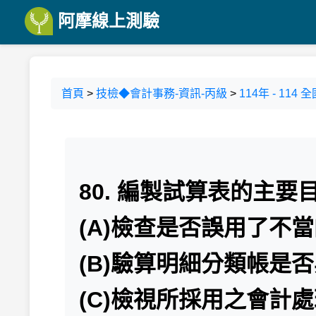
阿摩線上測驗
首頁
>
技檢◆會計事務-資訊-丙級
>
114年 - 1
80. 編製試算表的主要
(A)檢查是否誤用了不
(B)驗算明細分類帳是
(C)檢視所採用之會計