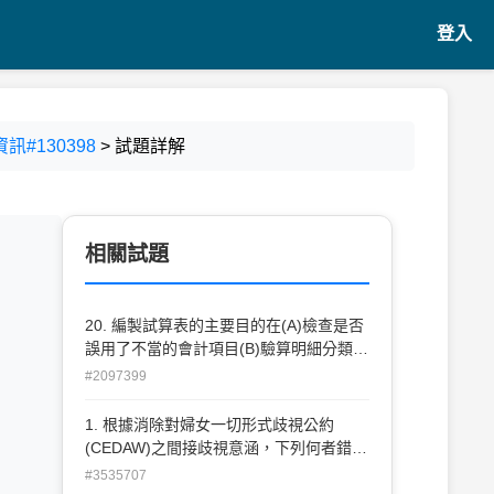
登入
訊#130398
> 試題詳解
相關試題
20. 編製試算表的主要目的在(A)檢查是否
誤用了不當的會計項目(B)驗算明細分類帳
是否與統制帳戶之餘 額相等(C)驗算總分
#2097399
類帳各帳戶借貸雙方之金額是否平衡(D)檢
視所採用之會計處理有無錯誤。
1. 根據消除對婦女一切形式歧視公約
(CEDAW)之間接歧視意涵，下列何者錯
誤？ (A)一項法律、政策、方案或措施表
#3535707