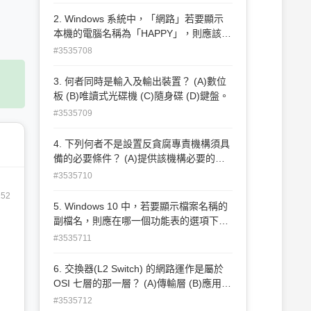
面上對男性和女性無任何歧視，但實際上
卻產生歧視女性的效果 (B)如果未正視歧
2. Windows 系統中，「網路」若要顯示
視之結構和歷史模式，及忽略男女權力關
本機的電腦名稱為「HAPPY」，則應該在
係之不平等，可能使現有不平等狀況更為
哪一功能選項去設定？ (A)電腦說明 (B)工
#3535708
惡化 (C)察覺間接歧視的一個方法，是善
作群組 (C)組態 (D)電腦名稱。
加利用性別統計與性別分析 (D)不論在任
3. 何者同時是輸入及輸出裝置？ (A)數位
何情況下，只要以相同方式對待男性和女
板 (B)唯讀式光碟機 (C)隨身碟 (D)鍵盤。
性，就能避免間接歧視之產生。
#3535709
4. 下列何者不是設置反貪腐專責機構須具
備的必要條件？ (A)提供該機構必要的資
源、專職工作人員及必要培訓 (B)賦予該
#3535710
機構必要的獨立性 (C)使該機構的工作人
252
員行使職權不會受到不當干預 (D)賦予該
5. Windows 10 中，若要顯示檔案名稱的
機構的工作人員有權力可隨時逮捕貪污嫌
副檔名，則應在哪一個功能表的選項下設
疑人。
定之？ (A)開啟控制台/系統及安全/檢視
#3535711
(B)開啟控制台/檔案總管選項/檢視 (C)開
啟控制台/組合管理/檢視 (D)開啟控制台/
6. 交換器(L2 Switch) 的網路運作是屬於
系統內容/檢視。
OSI 七層的那一層？ (A)傳輸層 (B)應用層
(C)實體層 (D)資料鏈結層。
#3535712