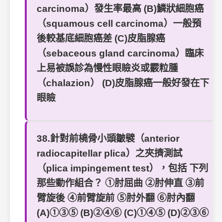
carcinoma）發生率最高 (B)鱗狀細胞癌
（squamous cell carcinoma）一般預
後較基底細胞癌差 (C)皮脂腺癌
（sebaceous gland carcinoma）臨床
上易被誤診為慢性眼瞼炎或霰粒腫
（chalazion） (D)皮脂腺癌一般好發在下
眼瞼
38.針對前橈骨小頭皺襞（anterior
radiocapitellar plica）之夾擠測試
（plica impingement test），包括 下列
那些動作組合？ ①肘屈曲 ②肘伸直 ③前
臂旋後 ④前臂旋前 ⑤肘外翻 ⑥肘內翻
(A)①③⑤ (B)②④⑥ (C)①④⑤ (D)②③⑥