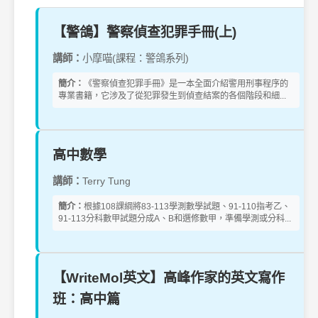
【警鴿】警察偵查犯罪手冊(上)
講師：
小摩喵(課程：警鴿系列)
簡介：
《警察偵查犯罪手冊》是一本全面介紹警用刑事程序的
專業書籍，它涉及了從犯罪發生到偵查結案的各個階段和細...
高中數學
講師：
Terry Tung
簡介：
根據108課綱將83-113學測數學試題、91-110指考乙、
91-113分科數甲試題分成A、B和選修數甲，準備學測或分科...
【WriteMol英文】高峰作家的英文寫作
班：高中篇