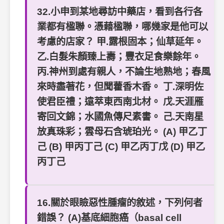
32.小申到某地尋訪中藥店，看到各行各
業都有楹聯。憑藉楹聯，哪幾家是他可以
考慮的店家？ 甲.露根固本；仙草延年。
乙.白髮朱顏臻上壽；豐衣足食樂餘年。
丙.神州到處有親人，不論生地熟地；春風
來時盡著花，但聞藿香木香。 丁.深明佐
使君臣禮；遠萃東西南北材。 戊.天涯雁
寄回文錦；水國魚傳尺素書。 己.天南星
放真珠彩；雲母石含琥珀光。 (A) 甲乙丁
己 (B) 甲丙丁己 (C) 甲乙丙丁戊 (D) 甲乙
丙丁己
16.關於眼瞼惡性腫瘤的敘述，下列何者
錯誤？ (A)基底細胞癌（basal cell