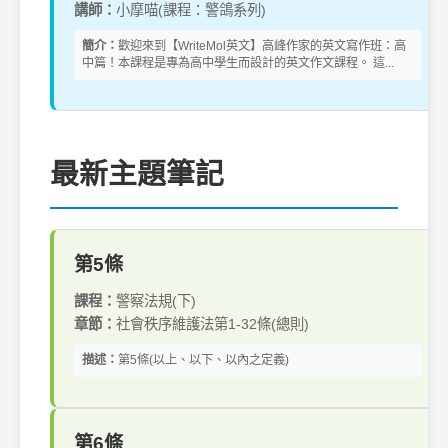
講師：
小摩喵(課程：警鴿系列)
簡介：
歡迎來到【WriteMol英文】高峰作家的英文寫作班：高
中篇！本課程是專為高中學生而設計的英文作文課程。 這...
最新主題筆記
第5條
課程：
警察法規(下)
章節：
社會秩序維護法第1-32條(總則)
描述：
第5條(以上、以下、以內之定義)
第6條