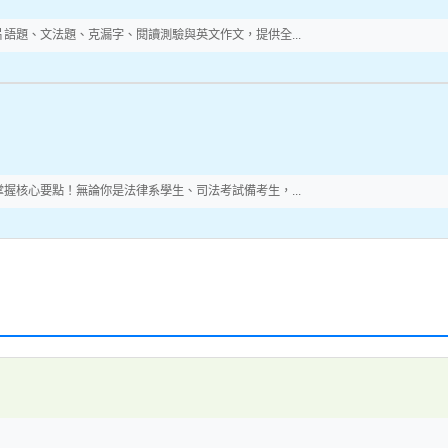
語題、文法題、克漏字、閱讀測驗與英文作文，提供全...
握核心要點！無論你是法律系學生、司法考試備考生，...