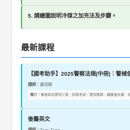
5. 請繪圖說明冷媒之加充法及步驟。
最新課程
【國考助手】2025警察法規(中冊)：警
講師：
最佳解
簡介：
筆者綜合警特三等、四等考試、警校教師、讀書會共筆、自
後醫英文
講師：
Terry Tung