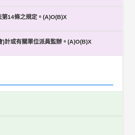
4條之規定。(A)O(B)X
計或有關單位派員監辦。(A)O(B)X