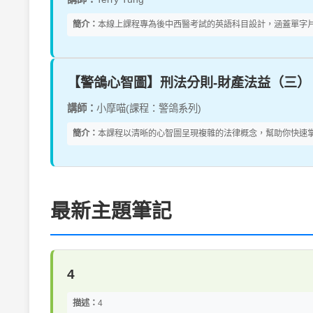
簡介：
本線上課程專為後中西醫考試的英語科目設計，涵蓋單字片
【警鴿心智圖】刑法分則-財產法益（三）
講師：
小摩喵(課程：警鴿系列)
簡介：
本課程以清晰的心智圖呈現複雜的法律概念，幫助你快速掌
最新主題筆記
4
描述：
4