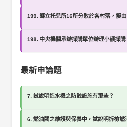
199. 鄉立托兒所16所分散於各村落，擬
198. 中央機關承辦採購單位辦理小額採購
最新申論題
7. 試說明造水機之防蝕設施有那些？
6. 燃油閥之維護與保養中，試說明拆檢