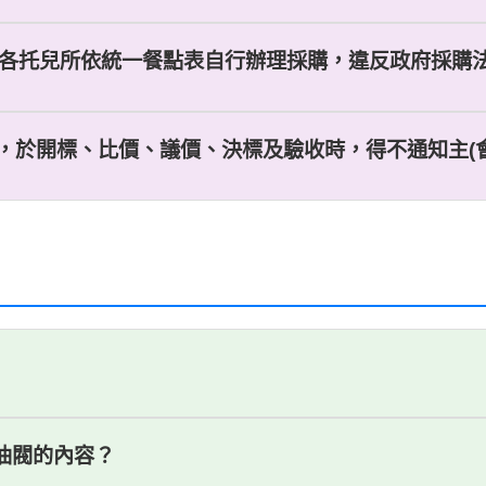
由各托兒所依統一餐點表自行辦理採購，違反政府採購法第1
，於開標、比價、議價、決標及驗收時，得不通知主(會)
燃油閥的內容？