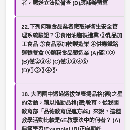
者，應送立法院備查 (D)應補辦預算
22.下列何種食品業者應取得衛生安全管
理系統驗證？①食用油脂製造業 ②乳品加
工食品 ③食品添加物製造業 ④供應鐵路
運輸餐盒 ⑤麵粉食品製造業 (A)僅①②
(B)僅②③④ (C)僅①③④⑤
(D)①②③④⑤
18. 大同國中透過選拔並表揚品格(德)之星
的活動，藉以推動品格(德)教育。從我國
教育部「品德教育促進方案」來說，這種
教學活動比較是6E教學法中的何者？ (A)
典範學習(Example) (B)正向期許