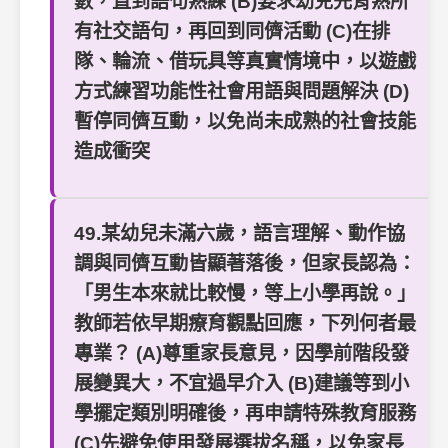
數，直到語句熟練 (B)要求幼兒先背熟所
有社交語句，再回到同儕活動 (C)在排
隊、輪流、借玩具等真實情境中，以遊戲
方式練習功能性社會用語與問題解決 (D)
暫停同儕互動，以免尚未成熟的社會技能
造成衝突
49.某幼兒未滿六歲，語言理解、動作協
調與同儕互動皆顯著落後，但家長認為：
「男生本來就比較慢，等上小學再說。」
教師若依早期療育觀點回應，下列何者最
專業？ (A)尊重家長意見，因學前階段發
展變異大，不宜過早介入 (B)建議等到小
學擺定類別明確後，再申請特殊教育服務
(C)先避免使用發展選拔名稱，以免家長