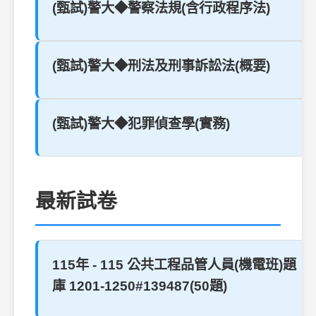
(甄試)警大◆警察法規(含行政程序法)
(甄試)警大◆刑法及刑事訴訟法(概要)
(甄試)警大◆犯罪偵查學(實務)
最新試卷
115年 - 115 公共工程品管人員(機電班)題
庫 1201-1250#139487(50題)