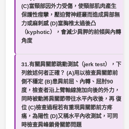
(C)當頸部因外力受傷，使頸部肌肉產生
保護性痙攣，壓迫臂神經叢而造成肩部無
力或麻刺感 (D)當胸椎太過後凸
（kyphotic），會減少肩胛的前傾與內轉
角度
31.有關肩關節跳動測試（jerk test），下
列敘述何者正確？ (A)用以檢查肩關節前
側不穩定 (B)患肩前屈、內轉、屈肘90
度，檢查者沿上臂軸線施加向後的外力，
同時被動將肩關節帶往水平內收後，再 復
位 (C)檢查過程若有重現肩關節前方疼
痛，為陽性 (D)又稱水平內收測試，可同
時檢查肩峰鎖骨關節問題