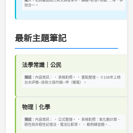
簡介：
老師嚴選高三英文課程單字，講義+影音+測驗......等，多
效合一。
最新主題筆記
法學常識｜公民
描述：
內容資訊： ‧ 表格對照。 ‧ 重點整理。 ※108年上榜
台水評價─技術士操作類─甲（機電）。
物理｜化學
描述：
內容資訊： ‧ 公式整理。 ‧ 表格對照：氧化數計算、
極性與非極性記憶法、電池比較等。 ‧ 範例練習題。...