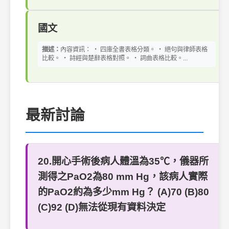
國文
描述：
內容資訊： ‧ 四庫全書表格分類。 ‧ 絕句與律師表格
比較。 ‧ 詩經與楚辭表格對照。 ‧ 詞曲表格比較。...
最新討論
20.開心手術後病人體溫為35℃，儀器所
測得之PaO2為80 mm Hg，該病人實際
的PaO2約為多少mm Hg？ (A)70 (B)80
(C)92 (D)無法從現有資料決定