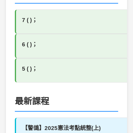
7 ( )；
6 ( )；
5 ( )；
最新課程
【警鴿】2025憲法考點統整(上)